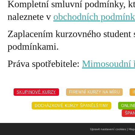
Kompletní smluvní podmínky, kte
naleznete v
obchodních podmínk
Zaplacením kurzovného student 
podmínkami.
Práva spotřebitele:
Mimosoudní ř
SKUPINOVÉ KURZY
FIREMNÍ KURZY NA MÍRU
DOCHÁZKOVÉ KURZY ŠPANĚLŠTINY
ONLIN
ŠPAN
Upravit nastavení cookies
| Hisp