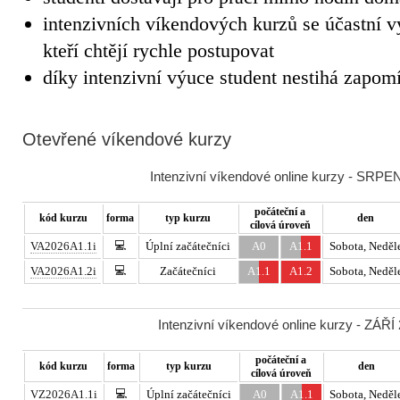
intenzivních víkendových kurzů se účastní v
kteří chtějí rychle postupovat
díky intenzivní výuce student nestihá zapom
Otevřené víkendové kurzy
Intenzivní víkendové online kurzy - SRPEN
počáteční a
kód kurzu
forma
typ kurzu
den
cílová úroveň
💻
VA2026A1.1i
Úplní začátečníci
A0
A1.1
Sobota, Neděl
💻
VA2026A1.2i
Začátečníci
A1.1
A1.2
Sobota, Neděl
Intenzivní víkendové online kurzy - ZÁŘÍ
počáteční a
kód kurzu
forma
typ kurzu
den
cílová úroveň
💻
VZ2026A1.1i
Úplní začátečníci
A0
A1.1
Sobota, Neděl