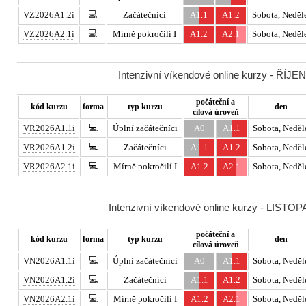
💻
VZ2026A1.2i
Začátečníci
A1.1
A1.2
Sobota, Neděl
💻
VZ2026A2.1i
Mírně pokročilí I
A1.2
A2.1
Sobota, Neděl
Intenzivní víkendové online kurzy - ŘÍJEN
počáteční a
kód kurzu
forma
typ kurzu
den
cílová úroveň
💻
VR2026A1.1i
Úplní začátečníci
A0
A1.1
Sobota, Neděl
💻
VR2026A1.2i
Začátečníci
A1.1
A1.2
Sobota, Neděl
💻
VR2026A2.1i
Mírně pokročilí I
A1.2
A2.1
Sobota, Neděl
Intenzivní víkendové online kurzy - LISTOP
počáteční a
kód kurzu
forma
typ kurzu
den
cílová úroveň
💻
VN2026A1.1i
Úplní začátečníci
A0
A1.1
Sobota, Neděl
💻
VN2026A1.2i
Začátečníci
A1.1
A1.2
Sobota, Neděl
💻
VN2026A2.1i
Mírně pokročilí I
A1.2
A2.1
Sobota, Neděl