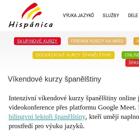
VÝUKA JAZYKŮ
SLUŽBY
DELE
SKUPINOVÉ KURZY
FIREMNÍ KURZY NA MÍRU
DOCHÁZKOVÉ KURZY ŠPANĚLŠTINY
ONLIN
ŠPAN
Víkendové kurzy španělštiny
Intenzivní víkendové kurzy španělštiny online
videokonference přes platformu Google Meet.
bilingvní lektoři španělštiny
, kteří umějí napln
prostředí pro výuku jazyků.