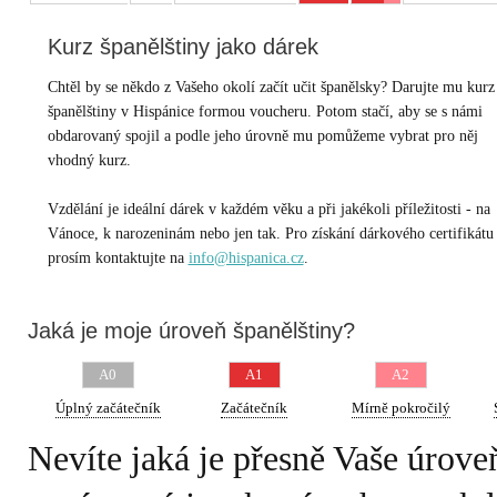
Kurz španělštiny jako dárek
Chtěl by se někdo z Vašeho okolí začít učit španělsky? Darujte mu kurz
španělštiny v Hispánice formou voucheru. Potom stačí, aby se s námi
obdarovaný spojil a podle jeho úrovně mu pomůžeme vybrat pro něj
vhodný kurz.
Vzdělání je ideální dárek v každém věku a při jakékoli příležitosti - na
Vánoce, k narozeninám nebo jen tak. Pro získání dárkového certifikátu
prosím kontaktujte na
info@hispanica.cz
.
Jaká je moje úroveň španělštiny?
A0
A1
A2
Úplný začátečník
Začátečník
Mírně pokročilý
Nevíte jaká je přesně Vaše úrov