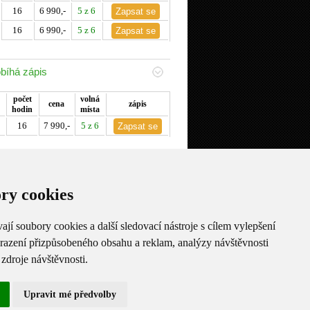
16
6 990,-
5 z 6
16
6 990,-
5 z 6
bíhá zápis
počet
volná
cena
zápis
hodin
místa
16
7 990,-
5 z 6
probíhá zápis
ry cookies
počet
volná
cena
zápis
hodin
místa
16
7 990,-
5 z 6
jí soubory cookies a další sledovací nástroje s cílem vylepšení
brazení přizpůsobeného obsahu a reklam, analýzy návštěvnosti
 zdroje návštěvnosti.
LUMOČENÍ & SLUŽBY
DELE
Upravit mé předvolby