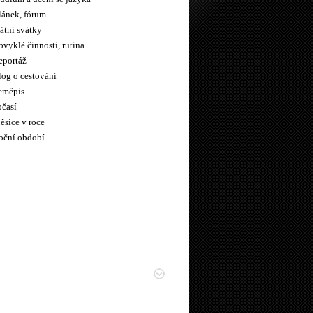
lánek, fórum
átní svátky
vyklé činnosti, rutina
eportáž
log o cestování
eměpis
očasí
ěsíce v roce