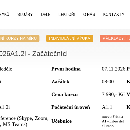
ZYKŮ
SLUŽBY
DELE
LEKTOŘI
O NÁS
KONTAKTY
NÍ KURZY NA MÍRU
INDIVIDUÁLNÍ VÝUKA
PŘEKLADY, T
026A1.2i - Začátečníci
Neděle
První hodina
07.11.2026
P
t
Začátek
08:00
K
Cena kurzu
7 990,- Kč
V
1.2i
Počáteční úroveň
A1.1
K
nuevo Prisma
ference (Skype, Zoom,
Učebnice
A1 - Libro del
, MS Teams)
alumno