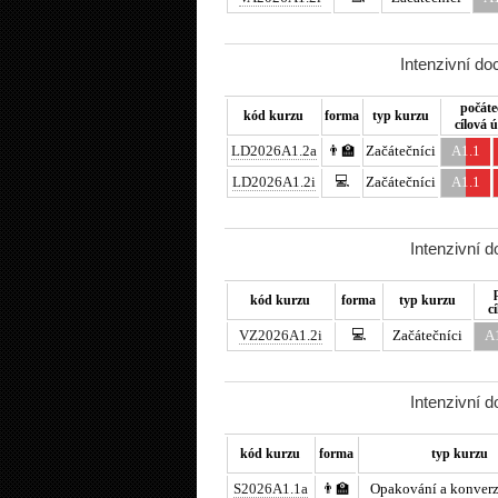
Intenzivní d
počáte
kód kurzu
forma
typ kurzu
cílová 
LD2026A1.2a
👨‍🏫
Začátečníci
A1.1
💻
LD2026A1.2i
Začátečníci
A1.1
Intenzivní 
kód kurzu
forma
typ kurzu
c
💻
VZ2026A1.2i
Začátečníci
A
Intenzivní 
kód kurzu
forma
typ kurzu
S2026A1.1a
👨‍🏫
Opakování a konverz