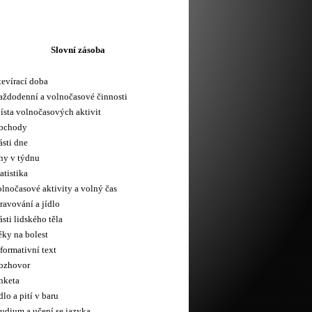
Slovní zásoba
tevírací doba
aždodenní a volnočasové činnosti
ísta volnočasových aktivit
bchody
ásti dne
ny v týdnu
atistika
olnočasové aktivity a volný čas
ravování a jídlo
sti lidského těla
éky na bolest
formativní text
ozhovor
nketa
dlo a pití v baru
tudium a učení se jazyka