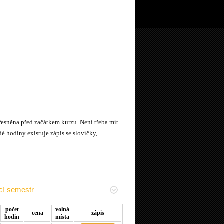
sněna před začátkem kurzu. Není třeba mít
 hodiny existuje zápis se slovíčky,
cí semestr
počet
volná
cena
zápis
hodin
místa