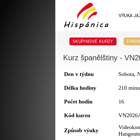
VÝUKA JA
SKUPINOVÉ KURZY
FIREM
Kurz španělštiny - VN2
Den v týdnu
Sobota, 
Délka hodiny
210 minu
Počet hodin
16
Kód kurzu
VN2026A
Videokon
Způsob výuky
Hangouts