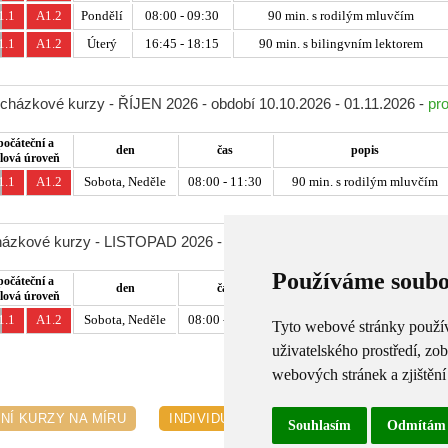
1.1
A1.2
Pondělí
08:00 - 09:30
90 min. s rodilým mluvčím
1.1
A1.2
Úterý
16:45 - 18:15
90 min. s bilingvním lektorem
ocházkové kurzy - ŘÍJEN 2026 - období 10.10.2026 - 01.11.2026 -
pro
počáteční a
den
čas
popis
ílová úroveň
1.1
A1.2
Sobota, Neděle
08:00 - 11:30
90 min. s rodilým mluvčím
házkové kurzy - LISTOPAD 2026 - období 07.11.2026 - 29.11.2026 -
Používáme soubo
počáteční a
den
čas
popis
ílová úroveň
1.1
A1.2
Sobota, Neděle
08:00 - 11:30
90 min. s rodilým mluvčím
Tyto webové stránky používa
uživatelského prostředí, zo
webových stránek a zjištění
NÍ KURZY NA MÍRU
INDIVIDUÁLNÍ VÝUKA
PŘEKLADY, T
Souhlasím
Odmítám