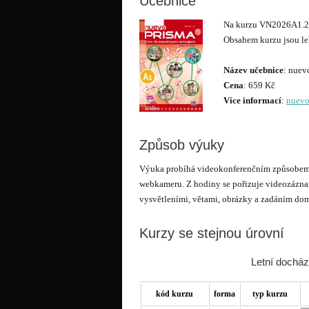
Učebnice
Na kurzu VN2026A1.2i
Obsahem kurzu jsou lek
Název učebnice
Cena
Více informací
:
nuevo
Způsob výuky
Výuka probíhá videokonferenčním způsobem p
webkameru. Z hodiny se pořizuje videozáznam
vysvětleními, větami, obrázky a zadáním dom
Kurzy se stejnou úrovní
Letní docház
kód kurzu
forma
typ kurzu