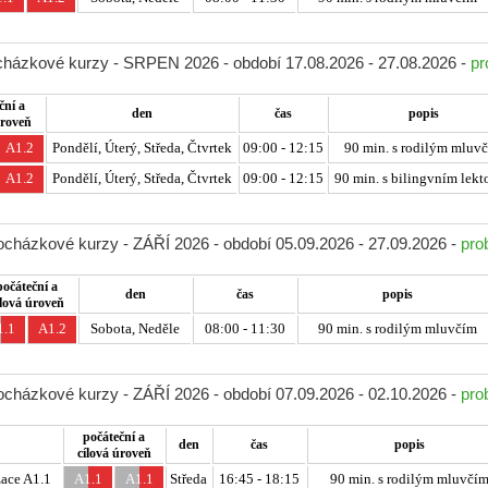
ocházkové kurzy - SRPEN 2026 - období 17.08.2026 - 27.08.2026 -
pr
ční a
den
čas
popis
úroveň
A1.2
Pondělí, Úterý, Středa, Čtvrtek
09:00 - 12:15
90 min. s rodilým mluv
A1.2
Pondělí, Úterý, Středa, Čtvrtek
09:00 - 12:15
90 min. s bilingvním lekt
docházkové kurzy - ZÁŘÍ 2026 - období 05.09.2026 - 27.09.2026 -
pro
počáteční a
den
čas
popis
ílová úroveň
1.1
A1.2
Sobota, Neděle
08:00 - 11:30
90 min. s rodilým mluvčím
docházkové kurzy - ZÁŘÍ 2026 - období 07.09.2026 - 02.10.2026 -
pro
počáteční a
den
čas
popis
cílová úroveň
ace A1.1
A1.1
A1.1
Středa
16:45 - 18:15
90 min. s rodilým mluvčí