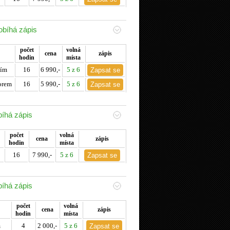
obíhá zápis
počet
volná
cena
zápis
hodin
místa
čím
16
6 990,-
5 z 6
orem
16
5 990,-
5 z 6
bíhá zápis
počet
volná
cena
zápis
hodin
místa
16
7 990,-
5 z 6
bíhá zápis
počet
volná
cena
zápis
hodin
místa
m
4
2 000,-
5 z 6