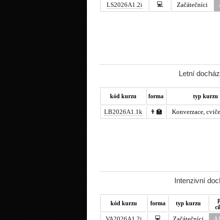
💻
LS2026A1.2i
Začátečníci
Letní docház
kód kurzu
forma
typ kurzu
LB2026A1.1k
👨‍🏫
Konverzace, cviče
Intenzivní do
kód kurzu
forma
typ kurzu
cí
💻
VA2026A1.2i
Začátečníci
A1