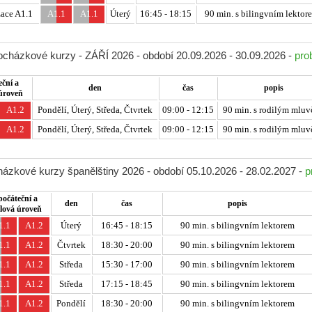
ace A1.1
A1.1
A1.1
Úterý
16:45 - 18:15
90 min. s bilingvním lektor
docházkové kurzy - ZÁŘÍ 2026 - období 20.09.2026 - 30.09.2026 -
pro
eční a
den
čas
popis
 úroveň
A1.2
Pondělí, Úterý, Středa, Čtvrtek
09:00 - 12:15
90 min. s rodilým mluv
A1.2
Pondělí, Úterý, Středa, Čtvrtek
09:00 - 12:15
90 min. s rodilým mluv
ázkové kurzy španělštiny 2026 - období 05.10.2026 - 28.02.2027 -
p
počáteční a
den
čas
popis
ílová úroveň
1.1
A1.2
Úterý
16:45 - 18:15
90 min. s bilingvním lektorem
1.1
A1.2
Čtvrtek
18:30 - 20:00
90 min. s bilingvním lektorem
1.1
A1.2
Středa
15:30 - 17:00
90 min. s bilingvním lektorem
1.1
A1.2
Středa
17:15 - 18:45
90 min. s bilingvním lektorem
1.1
A1.2
Pondělí
18:30 - 20:00
90 min. s bilingvním lektorem