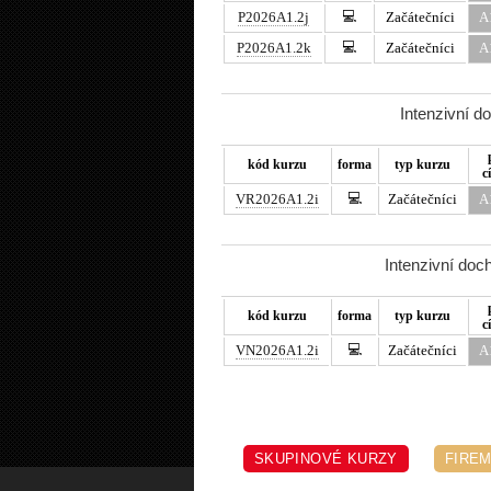
💻
P2026A1.2j
Začátečníci
A
💻
P2026A1.2k
Začátečníci
A
Intenzivní d
kód kurzu
forma
typ kurzu
c
💻
VR2026A1.2i
Začátečníci
A
Intenzivní doc
kód kurzu
forma
typ kurzu
c
💻
VN2026A1.2i
Začátečníci
A
SKUPINOVÉ KURZY
FIREM