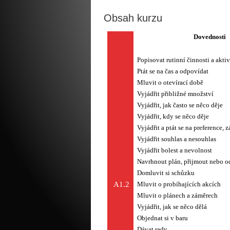
Obsah kurzu
Dovednosti
Popisovat rutinní činnosti a aktiv
Ptát se na čas a odpovídat
Mluvit o otevírací době
Vyjádřit přibližné množství
Vyjádřit, jak často se něco děje
Vyjádřit, kdy se něco děje
Vyjádřit a ptát se na preference, 
Vyjádřit souhlas a nesouhlas
Vyjádřit bolest a nevolnost
Navrhnout plán, přijmout nebo o
Domluvit si schůzku
A1.2
Mluvit o probíhajících akcích
Mluvit o plánech a záměrech
Vyjádřit, jak se něco dělá
Objednat si v baru
Dávat rady