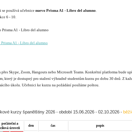
 se používá učebnice
nuevo Prisma A1 - Libro del alumno
.
ce 6 - 10.
 Prisma A1 - Libro del alumno
řes Skype, Zoom, Hangouts nebo Microsoft Teams. Konkrétní platforma bude upře
, který je dostupný pro stažení výhradně studentům kurzu po dobu 30 dnů. Z každé
ácího úkolu. Učebnici ke kurzu na požádání posíláme poštou.
kové kurzy španělštiny 2026 - období 15.06.2026 - 02.10.2026 -
běží
počáteční a
den
čas
popis
cílová úroveň