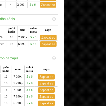
em
4
2 000,-
5 z 6
bíhá zápis
počet
volná
cena
zápis
hodin
místa
čím
16
7 990,-
5 z 6
čím
16
6 990,-
5 z 6
robíhá zápis
počet
volná
cena
zápis
hodin
místa
16
7 990,-
5 z 6
16
7 990,-
1 z 6
16
7 990,-
5 z 6
16
7 990,-
2 z 6
16
6 990,-
5 z 6