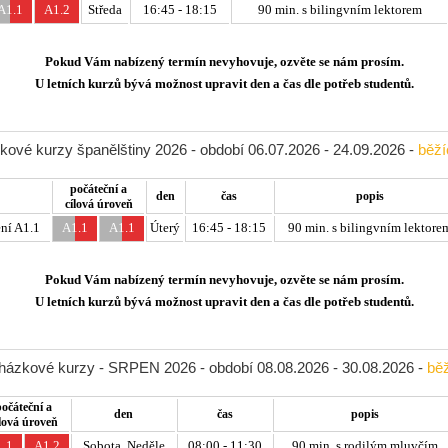
A1.1
A1.2
Středa
16:45 - 18:15
90 min. s bilingvním lektorem
Pokud Vám nabízený termín nevyhovuje, ozvěte se nám prosím.
U letních kurzů bývá možnost upravit den a čas dle potřeb studentů.
kové kurzy španělštiny 2026 - období 06.07.2026 - 24.09.2026 -
běží
počáteční a
den
čas
popis
cílová úroveň
ní A1.1
A1.1
A1.1
Úterý
16:45 - 18:15
90 min. s bilingvním lektore
Pokud Vám nabízený termín nevyhovuje, ozvěte se nám prosím.
U letních kurzů bývá možnost upravit den a čas dle potřeb studentů.
cházkové kurzy - SRPEN 2026 - období 08.08.2026 - 30.08.2026 -
běž
počáteční a
den
čas
popis
lová úroveň
.1
A1.2
Sobota, Neděle
08:00 - 11:30
90 min. s rodilým mluvčím