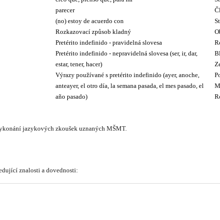
parecer
Č
(no) estoy de acuerdo con
St
Rozkazovací způsob kladný
Ob
Pretérito indefinido - pravidelná slovesa
R
Pretérito indefinido - nepravidelná slovesa (ser, ir, dar,
B
estar, tener, hacer)
Z
Výrazy používané s pretérito indefinido (ayer, anoche,
P
anteayer, el otro día, la semana pasada, el mes pasado, el
M
 vykonání jazykových zkoušek uznaných MŠMT.
ující znalosti a dovednosti: