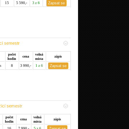
15
5 590,-
3 z 6
cí semestr
počet
volná
cena
zápis
hodin
místa
m
8
3 990,-
1 z 6
ící semestr
počet
volná
cena
zápis
hodin
místa
16
7 990,-
5 z 6