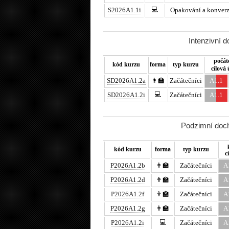
💻
S2026A1.1i
Opakování a konverz
Intenzivní 
počát
kód kurzu
forma
typ kurzu
cílová
SD2026A1.2a
👨‍🏫
Začátečníci
A1.1
💻
SD2026A1.2i
Začátečníci
A1.1
Podzimní doch
kód kurzu
forma
typ kurzu
c
P2026A1.2b
👨‍🏫
Začátečníci
A
P2026A1.2d
👨‍🏫
Začátečníci
A
P2026A1.2f
👨‍🏫
Začátečníci
A
P2026A1.2g
👨‍🏫
Začátečníci
A
💻
P2026A1.2i
Začátečníci
A