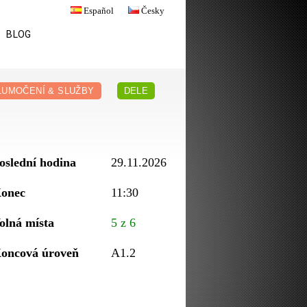
Español
Česky
BLOG
LUMOČENÍ & SLUŽBY
DELE
oslední hodina
29.11.2026
onec
11:30
olná místa
5 z 6
oncová úroveň
A1.2