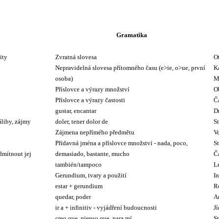
Gramatika
ity
Zvratná slovesa
O
Nepravidelná slovesa přítomného času (e>ie, o>ue, první
K
osoba)
M
Příslovce a výrazy množství
O
Příslovce a výrazy častosti
Č
gustar, encantar
D
záliby, zájmy
doler, tener dolor de
St
Zájmena nepřímého předmětu
V
Přídavná jména a příslovce množství - nada, poco,
St
dmítnout jej
demasiado, bastante, mucho
Čá
también/tampoco
L
Gerundium, tvary a použití
In
estar + gerundium
R
quedar, poder
A
ir a + infinitiv - vyjádření budoucnosti
Jí
creo que, pienso que, para mí
S