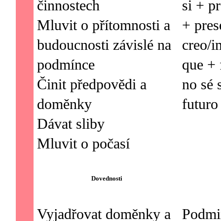
činnostech
si + p
Mluvit o přítomnosti a
+ pres
budoucnosti závislé na
creo/
podmínce
que + 
Činit předpovědi a
no sé 
doměnky
Dávat sliby
Dovednosti
Vyjadřovat doměnky a
Podmi