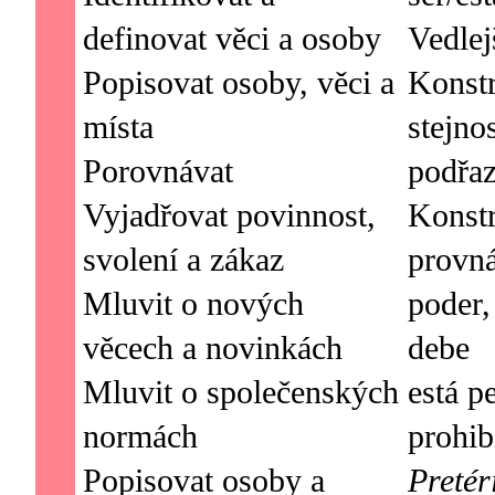
definovat věci a osoby
Vedlej
Popisovat osoby, věci a
Konstr
místa
stejno
Porovnávat
podřaz
Vyjadřovat povinnost,
Konst
svolení a zákaz
provn
Mluvit o nových
poder,
věcech a novinkách
debe
Mluvit o společenských
está p
normách
Popisovat osoby a
Pretér