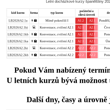
Letní docházkové kurzy španělštiny 202
počáteční a
kód kurzu
forma
typ kurzu
de
cílová úroveň
LB2026A2.1a
👨‍🏫
Mírně pokročilí I
A1.2
A2.1
Pondělí,
💻
LB2026A2.1ki
Konverzace, cvičení A2.1
A2.1
A2.1
Čtvr
LB2026A2.1kb
👨‍🏫
Konverzace, cvičení A2.1
A2.1
A2.1
Pond
LB2026A2.1ka
👨‍🏫
Konverzace, cvičení A2.1
A2.1
A2.1
Úte
💻
LB2026A2.2ki
Konverzace, cvičení A2.2
A2.2
A2.2
Pond
LB2026A2.2kb
👨‍🏫
Konverzace, cvičení A2.2
A2.2
A2.2
Pond
Pokud Vám nabízený termín 
U letních kurzů bývá možnost u
Další dny, časy a úrovně