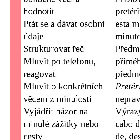
hodnotit
pretéri
Ptát se a dávat osobní
esta m
údaje
minuto
Strukturovat řeč
Předm
Mluvit po telefonu,
přímé
reagovat
Mluvit o konkrétních
Pretér
věcem z minulosti
neprav
Vyjádřit názor na
Výrazy
minulé zážitky nebo
cabo d
cesty
de, des