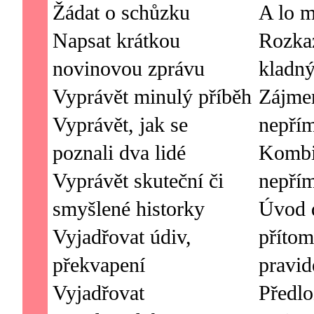
Žádat o schůzku
A lo m
Napsat krátkou
Rozka
novinovou zprávu
kladný
Vyprávět minulý příběh
Zájme
Vyprávět, jak se
nepří
poznali dva lidé
Kombi
Vyprávět skuteční či
nepří
smyšlené historky
Úvod 
Vyjadřovat údiv,
přítom
překvapení
pravid
Vyjadřovat
Předlo