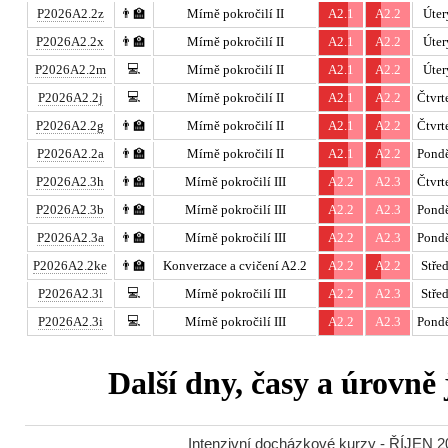
P2026A2.2z
👨‍🏫
Mírně pokročilí II
A2.1
A2.2
Úter
P2026A2.2x
👨‍🏫
Mírně pokročilí II
A2.1
A2.2
Úter
💻
P2026A2.2m
Mírně pokročilí II
A2.1
A2.2
Úter
💻
P2026A2.2j
Mírně pokročilí II
A2.1
A2.2
Čtvrt
P2026A2.2g
👨‍🏫
Mírně pokročilí II
A2.1
A2.2
Čtvrt
P2026A2.2a
👨‍🏫
Mírně pokročilí II
A2.1
A2.2
Pondě
P2026A2.3h
👨‍🏫
Mírně pokročilí III
A2.2
A2.3
Čtvrt
P2026A2.3b
👨‍🏫
Mírně pokročilí III
A2.2
A2.3
Pondě
P2026A2.3a
👨‍🏫
Mírně pokročilí III
A2.2
A2.3
Pondě
P2026A2.2ke
👨‍🏫
Konverzace a cvičení A2.2
A2.2
A2.2
Stře
💻
P2026A2.3l
Mírně pokročilí III
A2.2
A2.3
Stře
💻
P2026A2.3i
Mírně pokročilí III
A2.2
A2.3
Pondě
Další dny, časy a úrovně
Intenzivní docházkové kurzy - ŘÍJEN 20