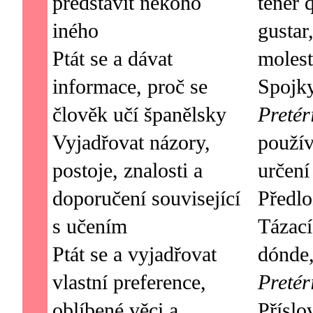
představit někoho
tener 
iného
gustar
Ptát se a dávat
molest
informace, proč se
člověk učí španělsky
Pretér
Vyjadřovat názory,
použív
postoje, znalosti a
určení
doporučení související
Předlo
s učením
Tázací
Ptát se a vyjadřovat
vlastní preference,
Pretér
oblíbené věci a
Příslo