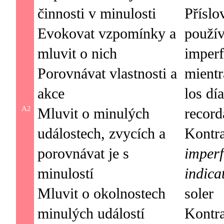
činnosti v minulosti
Příslo
Evokovat vzpomínky a
použív
mluvit o nich
imperf
Porovnávat vlastnosti a
mientr
akce
los dí
A2
Mluvit o minulých
record
událostech, zvycích a
Kontr
porovnávat je s
imperf
minulostí
indica
Mluvit o okolnostech
soler
minulých událostí
Kontr