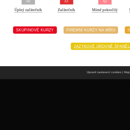
A0
A1
A2
Úplný začátečník
Začátečník
Mírně pokročilý
SKUPINOVÉ KURZY
FIREMNÍ KURZY NA MÍRU
JAZYKOVÉ ÚROVNĚ ŠPANĚL
Upravit nastavení cookies
| Hisp