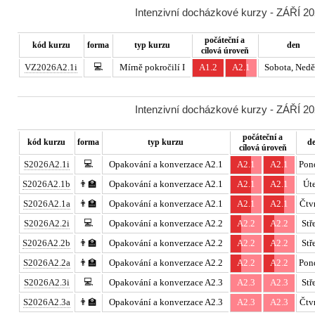
Intenzivní docházkové kurzy - ZÁŘÍ 20
počáteční a
kód kurzu
forma
typ kurzu
den
cílová úroveň
💻
VZ2026A2.1i
Mírně pokročilí I
A1.2
A2.1
Sobota, Nedě
Intenzivní docházkové kurzy - ZÁŘÍ 20
počáteční a
kód kurzu
forma
typ kurzu
d
cílová úroveň
💻
S2026A2.1i
Opakování a konverzace A2.1
A2.1
A2.1
Pon
S2026A2.1b
👨‍🏫
Opakování a konverzace A2.1
A2.1
A2.1
Út
S2026A2.1a
👨‍🏫
Opakování a konverzace A2.1
A2.1
A2.1
Čtv
💻
S2026A2.2i
Opakování a konverzace A2.2
A2.2
A2.2
Stř
S2026A2.2b
👨‍🏫
Opakování a konverzace A2.2
A2.2
A2.2
Stř
S2026A2.2a
👨‍🏫
Opakování a konverzace A2.2
A2.2
A2.2
Pon
💻
S2026A2.3i
Opakování a konverzace A2.3
A2.3
A2.3
Stř
S2026A2.3a
👨‍🏫
Opakování a konverzace A2.3
A2.3
A2.3
Čtv