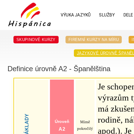
VÝUKA JAZYKŮ
SLUŽBY
DELE
SKUPINOVÉ KURZY
FIREMNÍ KURZY NA MÍRU
JAZYKOVÉ ÚROVNĚ ŠPANĚL
Definice úrovně A2 - Španělština
Je schope
výrazům tý
má zkušen
ZÁKLADY
rodině, n
Úroveň
Mírně
apod.). J
pokročilý
A2