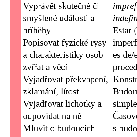
Vyprávět skutečné či
impref
smyšlené události a
indefi
příběhy
Estar (
Popisovat fyzické rysy
imperf
a charakteristiky osob
es de/
zvířat a věcí
proced
Vyjadřovat překvapení,
Konstr
zklamání, lítost
Budouc
Vyjadřovat lichotky a
simple
odpovídat na ně
Časov
Mluvit o budoucích
s bud