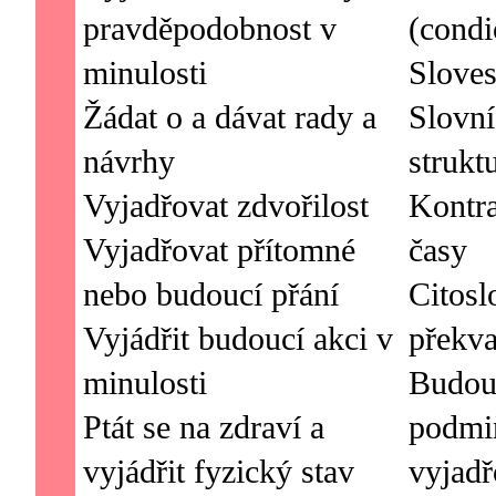
pravděpodobnost v
(condi
minulosti
Sloves
Žádat o a dávat rady a
Slovní
návrhy
strukt
Vyjadřovat zdvořilost
Kontr
Vyjadřovat přítomné
časy
nebo budoucí přání
Citosl
Vyjádřit budoucí akci v
překva
minulosti
Budouc
Ptát se na zdraví a
podmiň
vyjádřit fyzický stav
vyjadř