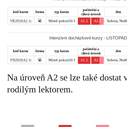
počáteční a
kód kurzu
forma
typ kurzu
den
cílová úroveň
💻
VR2026A2.1i
Mírně pokročilí I
A1.2
A2.1
Sobota, Nedě
Intenzivní docházkové kurzy - LISTOPAD 
počáteční a
kód kurzu
forma
typ kurzu
den
cílová úroveň
💻
VN2026A2.1i
Mírně pokročilí I
A1.2
A2.1
Sobota, Nedě
Na úroveň A2 se lze také dostat 
rodilým lektorem.