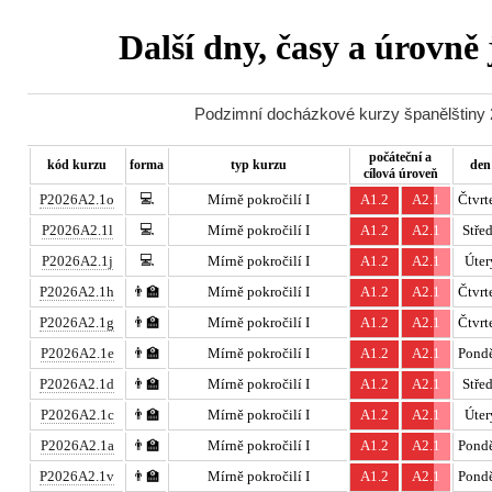
Další dny, časy a úrovně
Podzimní docházkové kurzy španělštiny 2
počáteční a
kód kurzu
forma
typ kurzu
den
cílová úroveň
💻
P2026A2.1o
Mírně pokročilí I
A1.2
A2.1
Čtvrt
💻
P2026A2.1l
Mírně pokročilí I
A1.2
A2.1
Stře
💻
P2026A2.1j
Mírně pokročilí I
A1.2
A2.1
Úter
P2026A2.1h
👨‍🏫
Mírně pokročilí I
A1.2
A2.1
Čtvrt
P2026A2.1g
👨‍🏫
Mírně pokročilí I
A1.2
A2.1
Čtvrt
P2026A2.1e
👨‍🏫
Mírně pokročilí I
A1.2
A2.1
Pondě
P2026A2.1d
👨‍🏫
Mírně pokročilí I
A1.2
A2.1
Stře
P2026A2.1c
👨‍🏫
Mírně pokročilí I
A1.2
A2.1
Úter
P2026A2.1a
👨‍🏫
Mírně pokročilí I
A1.2
A2.1
Pondě
P2026A2.1v
👨‍🏫
Mírně pokročilí I
A1.2
A2.1
Pondě