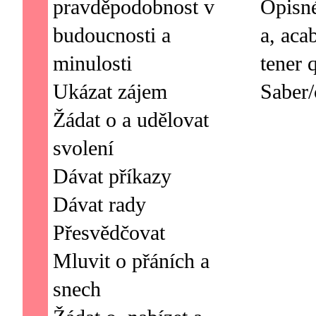
pravděpodobnost v
Opisné
budoucnosti a
a, aca
minulosti
tener 
Ukázat zájem
Žádat o a udělovat
svolení
Dávat příkazy
Dávat rady
Přesvědčovat
Mluvit o přáních a
snech