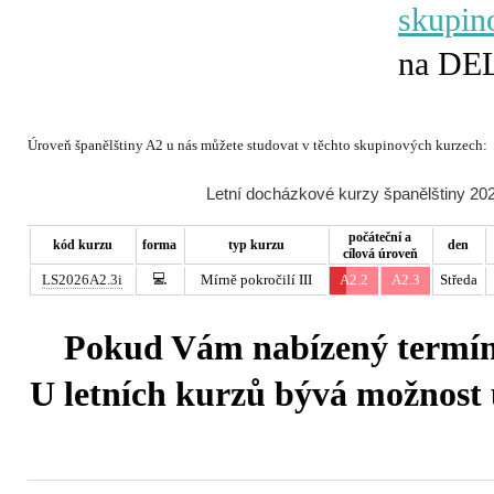
skupi
Úroveň španělštiny A2 u nás můžete studovat v těchto skupinových kurzech:
Letní docházkové kurzy španělštiny 202
počáteční a
kód kurzu
forma
typ kurzu
den
cílová úroveň
💻
LS2026A2.3i
Mírně pokročilí III
A2.2
A2.3
Středa
Pokud Vám nabízený termín 
U letních kurzů bývá možnost u