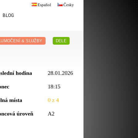
Español
Česky
BLOG
LUMOČENÍ & SLUŽBY
DELE
slední hodina
28.01.2026
onec
18:15
lná místa
0 z 4
ncová úroveň
A2