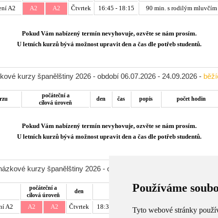
ení A2
A2
A2
Čtvrtek
16:45 - 18:15
90 min. s rodilým mluvčím
Pokud Vám nabízený termín nevyhovuje, ozvěte se nám prosím.
U letních kurzů bývá možnost upravit den a čas dle potřeb studentů.
kové kurzy španělštiny 2026 - období 06.07.2026 - 24.09.2026 -
běží
počáteční a
rzu
den
čas
popis
počet hodin
cílová úroveň
Pokud Vám nabízený termín nevyhovuje, ozvěte se nám prosím.
U letních kurzů bývá možnost upravit den a čas dle potřeb studentů.
ázkové kurzy španělštiny 2026 - období 05.10.2026 - 28.02.2027 -
p
Používáme soubo
počáteční a
den
čas
popis
cílová úroveň
ní A2
A2
A2
Čtvrtek
18:30 - 20:00
90 min. s rodilým mluvčím
Tyto webové stránky používa