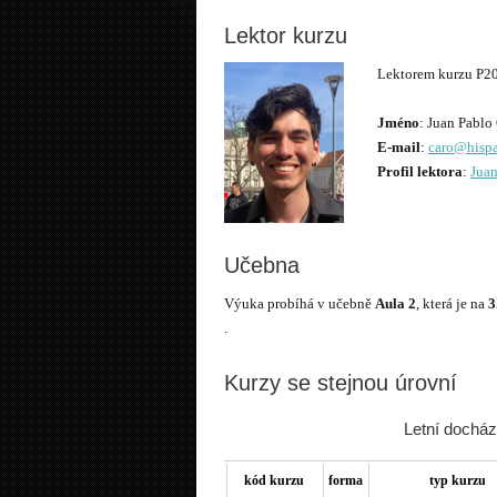
Lektor kurzu
Lektorem kurzu P2
Jméno
E-mail
:
caro@hispa
Profil lektora
:
Jua
Učebna
Výuka probíhá v učebně
Aula 2
, která je na
3
Kurzy se stejnou úrovní
Letní docház
kód kurzu
forma
typ kurzu