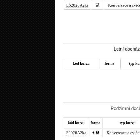
💻
LS2026A2ki
Konverzace a cvič
Letní docház
kód kurzu
forma
typ ku
Podzimní doch
kód kurzu
forma
typ kurzu
P2026A2ka
👨‍🏫
Konverzace a cviče