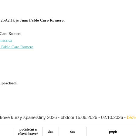
025A2.1k je
Juan Pablo Caro Romero
.
nica.cz
n Pablo Caro Romero
. poschodí
.
kové kurzy španělštiny 2026 - období 15.06.2026 - 02.10.2026 -
běží
počáteční a
den
čas
popis
cílová úroveň