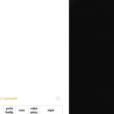
cí semestr
počet
volná
cena
zápis
hodin
místa