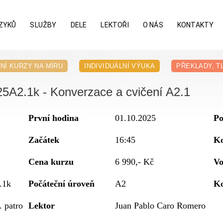
ZYKŮ
SLUŽBY
DELE
LEKTOŘI
O NÁS
KONTAKTY
NÍ KURZY NA MÍRU
INDIVIDUÁLNÍ VÝUKA
PŘEKLADY, T
25A2.1k - Konverzace a cvičení A2.1
První hodina
01.10.2025
Po
Začátek
16:45
K
Cena kurzu
6 990,- Kč
Vo
.1k
Počáteční úroveň
A2
Ko
. patro
Lektor
Juan Pablo Caro Romero