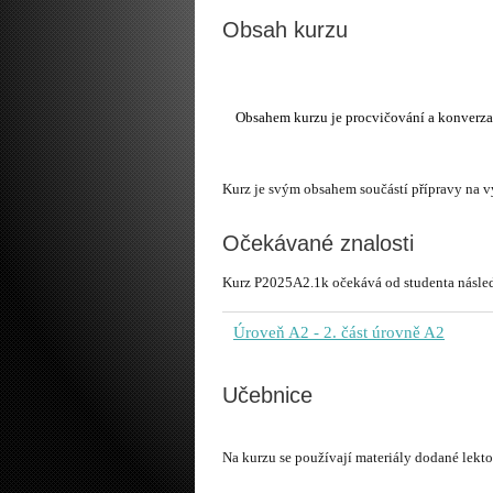
Obsah kurzu
Kurz je svým obsahem součástí přípravy na
Očekávané znalosti
Kurz P2025A2.1k očekává od studenta následu
Úroveň A2
- 2. část úrovně A2
Učebnice