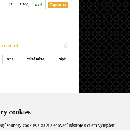
15
5 590,-
4 z 6
cí semestr
cena
volná místa
zápis
robíhá zápis
ry cookies
počet
volná
cena
zápis
hodin
místa
16
7 990,-
5 z 6
jí soubory cookies a další sledovací nástroje s cílem vylepšení