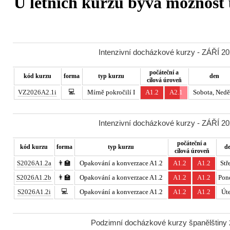
U letních kurzů bývá možnost u
Intenzivní docházkové kurzy - ZÁŘÍ 20
počáteční a
kód kurzu
forma
typ kurzu
den
cílová úroveň
💻
VZ2026A2.1i
Mírně pokročilí I
A1.2
A2.1
Sobota, Nedě
Intenzivní docházkové kurzy - ZÁŘÍ 20
počáteční a
kód kurzu
forma
typ kurzu
d
cílová úroveň
S2026A1.2a
👨‍🏫
Opakování a konverzace A1.2
A1.2
A1.2
Stř
S2026A1.2b
👨‍🏫
Opakování a konverzace A1.2
A1.2
A1.2
Pon
💻
S2026A1.2i
Opakování a konverzace A1.2
A1.2
A1.2
Út
Podzimní docházkové kurzy španělštiny 2