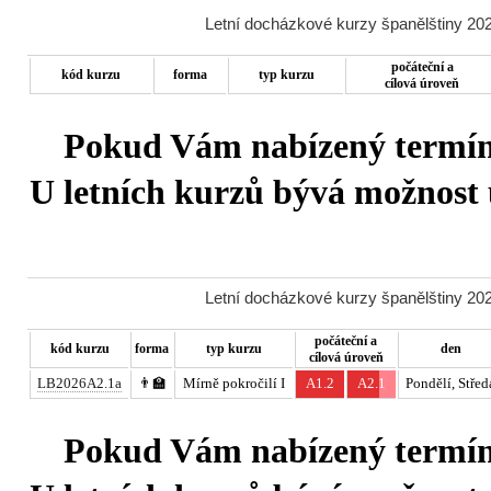
Letní docházkové kurzy španělštiny 202
počáteční a
kód kurzu
forma
typ kurzu
cílová úroveň
Pokud Vám nabízený termín 
U letních kurzů bývá možnost u
Letní docházkové kurzy španělštiny 202
počáteční a
kód kurzu
forma
typ kurzu
den
cílová úroveň
LB2026A2.1a
👨‍🏫
Mírně pokročilí I
A1.2
A2.1
Pondělí, Střed
Pokud Vám nabízený termín 