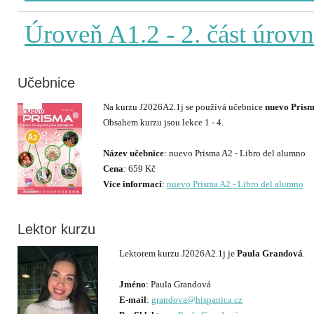
Úroveň A1.2
- 2. část úrov
Učebnice
Na kurzu J2026A2.1j se používá učebnice
nuevo Prism
Obsahem kurzu jsou lekce 1 - 4.
Název učebnice
Cena
Více informací
:
nuevo Prisma A2 - Libro del alumno
Lektor kurzu
Lektorem kurzu J2026A2.1j je
Paula Grandová
.
Jméno
E-mail
:
grandova@hispanica.cz