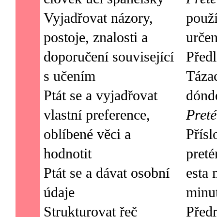
Vyjadřovat názory,
použí
postoje, znalosti a
určen
doporučení související
Předl
s učením
Tázac
Ptát se a vyjadřovat
vlastní preference,
Preté
oblíbené věci a
Přísl
hodnotit
preté
Ptát se a dávat osobní
esta 
údaje
minut
Strukturovat řeč
Před