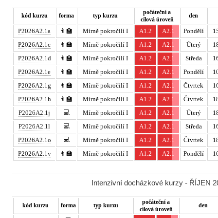
počáteční a
kód kurzu
forma
typ kurzu
den
cílová úroveň
P2026A2.1a
👨‍🏫
Mírně pokročilí I
A1.2
A2.1
Pondělí
15
P2026A2.1c
👨‍🏫
Mírně pokročilí I
A1.2
A2.1
Úterý
18
P2026A2.1d
👨‍🏫
Mírně pokročilí I
A1.2
A2.1
Středa
16
P2026A2.1e
👨‍🏫
Mírně pokročilí I
A1.2
A2.1
Pondělí
10
P2026A2.1g
👨‍🏫
Mírně pokročilí I
A1.2
A2.1
Čtvrtek
16
P2026A2.1h
👨‍🏫
Mírně pokročilí I
A1.2
A2.1
Čtvrtek
18
💻
P2026A2.1j
Mírně pokročilí I
A1.2
A2.1
Úterý
18
💻
P2026A2.1l
Mírně pokročilí I
A1.2
A2.1
Středa
16
💻
P2026A2.1o
Mírně pokročilí I
A1.2
A2.1
Čtvrtek
18
P2026A2.1v
👨‍🏫
Mírně pokročilí I
A1.2
A2.1
Pondělí
16
Intenzivní docházkové kurzy - ŘÍJEN 20
počáteční a
kód kurzu
forma
typ kurzu
den
cílová úroveň