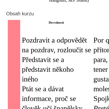
Hangouts, MS Teams)
Obsah kurzu
Dovednosti
Pozdravit a odpovědět
Por q
na pozdrav, rozloučit se
přít
Představit se a
para,
představit někoho
tener
iného
gusta
Ptát se a dávat
moles
informace, proč se
člověk učí španělsky
Preté