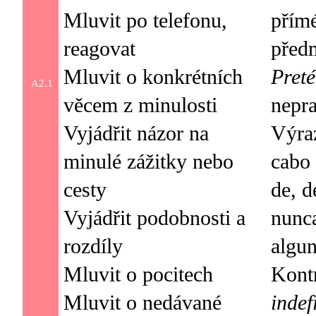
Mluvit po telefonu,
přím
reagovat
Mluvit o konkrétních
Preté
A2.1
věcem z minulosti
nepra
Vyjádřit názor na
Výraz
minulé zážitky nebo
cabo 
cesty
de, d
Vyjádřit podobnosti a
nunca
rozdíly
algun
Mluvit o pocitech
Kont
Mluvit o nedávané
indef