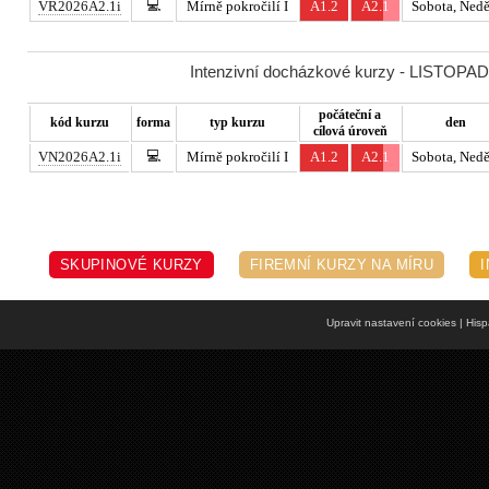
💻
VR2026A2.1i
Mírně pokročilí I
A1.2
A2.1
Sobota, Nedě
Intenzivní docházkové kurzy - LISTOPAD 
počáteční a
kód kurzu
forma
typ kurzu
den
cílová úroveň
💻
VN2026A2.1i
Mírně pokročilí I
A1.2
A2.1
Sobota, Nedě
SKUPINOVÉ KURZY
FIREMNÍ KURZY NA MÍRU
Upravit nastavení cookies
| Hisp