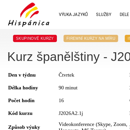
VÝUKA JAZYKŮ
SLUŽBY
DELE
SKUPINOVÉ KURZY
FIREMNÍ KURZY NA MÍRU
Kurz španělštiny - J20
Den v týdnu
Čtvrtek
Délka hodiny
90 minut
Počet hodin
16
Kód kurzu
J2026A2.1j
Videokonference (Skype, Zoom,
Způsob výuky