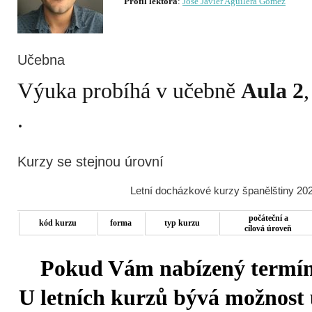
Profil lektora
:
José Javier Aguilera Gómez
Učebna
Výuka probíhá v učebně
Aula 2
Kurzy se stejnou úrovní
Letní docházkové kurzy španělštiny 202
počáteční a
kód kurzu
forma
typ kurzu
cílová úroveň
Pokud Vám nabízený termín 
U letních kurzů bývá možnost u