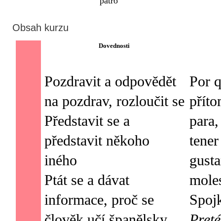
patro
Obsah kurzu
Dovednosti
Pozdravit a odpovědět
Por q
na pozdrav, rozloučit se
přít
Představit se a
para,
představit někoho
tener
iného
gusta
Ptát se a dávat
moles
informace, proč se
člověk učí španělsky
Preté