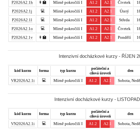
P2026A2.1h
👨‍🏫
Mírně pokročilí I
A1.2
A2.1
Čtvrtek
18
💻
P2026A2.1j
Mírně pokročilí I
A1.2
A2.1
Úterý
18
💻
P2026A2.1l
Mírně pokročilí I
A1.2
A2.1
Středa
16
💻
P2026A2.1o
Mírně pokročilí I
A1.2
A2.1
Čtvrtek
18
P2026A2.1v
👨‍🏫
Mírně pokročilí I
A1.2
A2.1
Pondělí
16
Intenzivní docházkové kurzy - ŘÍJEN 20
počáteční a
kód kurzu
forma
typ kurzu
den
cílová úroveň
💻
VR2026A2.1i
Mírně pokročilí I
A1.2
A2.1
Sobota, Nedě
Intenzivní docházkové kurzy - LISTOPAD 
počáteční a
kód kurzu
forma
typ kurzu
den
cílová úroveň
💻
VN2026A2.1i
Mírně pokročilí I
A1.2
A2.1
Sobota, Nedě