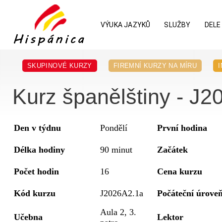
VÝUKA JAZYKŮ
SLUŽBY
DELE
SKUPINOVÉ KURZY
FIREMNÍ KURZY NA MÍRU
Kurz španělštiny - J20
Den v týdnu
Pondělí
První hodina
Délka hodiny
90 minut
Začátek
Počet hodin
16
Cena kurzu
Kód kurzu
J2026A2.1a
Počáteční úrove
Aula 2, 3.
Učebna
Lektor