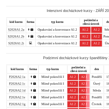
Intenzivní docházkové kurzy - ZÁŘÍ 20
počáteční a
kód kurzu
forma
typ kurzu
d
cílová úroveň
S2026A1.2a
👨‍🏫
Opakování a konverzace A1.2
A1.2
A1.2
Stř
S2026A1.2b
👨‍🏫
Opakování a konverzace A1.2
A1.2
A1.2
Pon
💻
S2026A1.2i
Opakování a konverzace A1.2
A1.2
A1.2
Út
Podzimní docházkové kurzy španělštiny 2
počáteční a
kód kurzu
forma
typ kurzu
den
cílová úroveň
P2026A2.1a
👨‍🏫
Mírně pokročilí I
A1.2
A2.1
Pondělí
15
P2026A2.1c
👨‍🏫
Mírně pokročilí I
A1.2
A2.1
Úterý
18
P2026A2.1d
👨‍🏫
Mírně pokročilí I
A1.2
A2.1
Středa
16
P2026A2.1e
👨‍🏫
Mírně pokročilí I
A1.2
A2.1
Pondělí
10
P2026A2.1g
👨‍🏫
Mírně pokročilí I
A1.2
A2.1
Čtvrtek
16