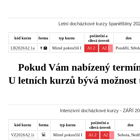
Letní docházkové kurzy španělštiny 202
počáteční a
kód kurzu
forma
typ kurzu
den
cílová úroveň
LB2026A2.1a
👨‍🏫
Mírně pokročilí I
A1.2
A2.1
Pondělí, Střed
Pokud Vám nabízený termín 
U letních kurzů bývá možnost u
Intenzivní docházkové kurzy - ZÁŘÍ 20
počáteční a
kód kurzu
forma
typ kurzu
den
cílová úroveň
💻
VZ2026A2.1i
Mírně pokročilí I
A1.2
A2.1
Sobota, Nedě