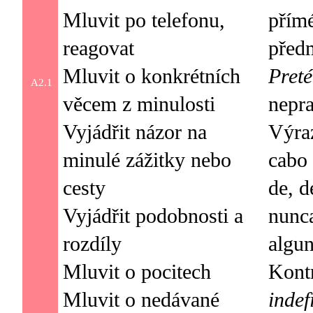
Mluvit po telefonu,
přím
reagovat
Mluvit o konkrétních
Preté
A2.1
věcem z minulosti
nepra
Vyjádřit názor na
Výraz
minulé zážitky nebo
cabo 
cesty
de, d
Vyjádřit podobnosti a
nunca
rozdíly
algun
Mluvit o pocitech
Kont
Mluvit o nedávané
indef