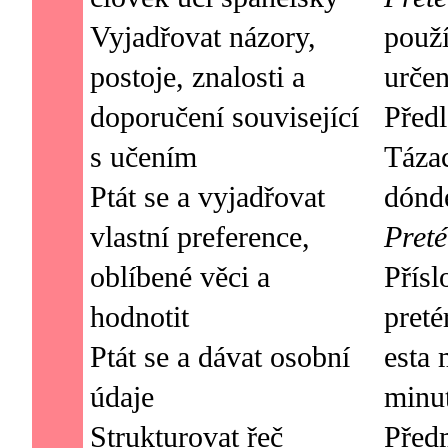
Vyjadřovat názory,
použí
postoje, znalosti a
určen
doporučení související
Předl
s učením
Tázac
Ptát se a vyjadřovat
vlastní preference,
Preté
oblíbené věci a
Přísl
hodnotit
preté
Ptát se a dávat osobní
esta 
údaje
minut
Strukturovat řeč
Před