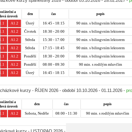
ázkové kurzy španělštiny 2026 - období 05.10.2026 - 28.02.2027 -
p
počáteční a
den
čas
popis
ílová úroveň
1.1
A1.2
Úterý
16:45 - 18:15
90 min. s bilingvním lektorem
1.1
A1.2
Čtvrtek
18:30 - 20:00
90 min. s bilingvním lektorem
1.1
A1.2
Středa
15:30 - 17:00
90 min. s bilingvním lektorem
1.1
A1.2
Středa
17:15 - 18:45
90 min. s bilingvním lektorem
1.1
A1.2
Pondělí
18:30 - 20:00
90 min. s bilingvním lektorem
1.1
A1.2
Pondělí
08:00 - 09:30
90 min. s rodilým mluvčím
1.1
A1.2
Úterý
16:45 - 18:15
90 min. s bilingvním lektorem
ocházkové kurzy - ŘÍJEN 2026 - období 10.10.2026 - 01.11.2026 -
pro
počáteční a
den
čas
popis
ílová úroveň
1.1
A1.2
Sobota, Neděle
08:00 - 11:30
90 min. s rodilým mluvčím
házkové kurzy - LISTOPAD 2026 - období 07.11.2026 - 29.11.2026 -