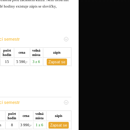
 hodiny existuje zápis se slovíčky,
cí semestr
počet
volná
cena
zápis
hodin
místa
15
5 590,-
3 z 6
cí semestr
počet
volná
cena
zápis
hodin
místa
m
8
3 990,-
1 z 6