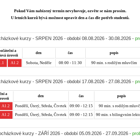
Pokud Vám nabízený termín nevyhovuje, ozvěte se nám prosím.
U letních kurzů bývá možnost upravit den a čas dle potřeb studentů.
ocházkové kurzy - SRPEN 2026 - období 08.08.2026 - 30.08.2026 -
pr
počáteční a
den
čas
popis
lová úroveň
.1
A1.2
Sobota, Neděle
08:00 - 11:30
90 min. s rodilým mluvčím
ocházkové kurzy - SRPEN 2026 - období 17.08.2026 - 27.08.2026 -
pr
ční a
den
čas
popis
úroveň
A1.2
Pondělí, Úterý, Středa, Čtvrtek
09:00 - 12:15
90 min. s rodilým mluv
A1.2
Pondělí, Úterý, Středa, Čtvrtek
09:00 - 12:15
90 min. s bilingvním lekt
docházkové kurzy - ZÁŘÍ 2026 - období 05.09.2026 - 27.09.2026 -
pro