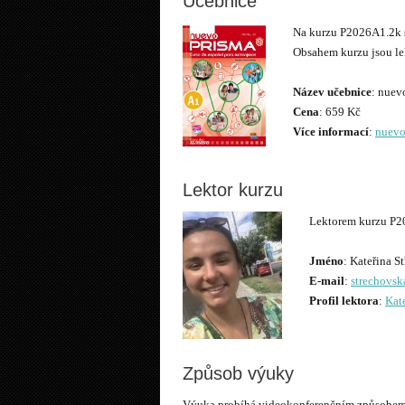
Učebnice
Na kurzu P2026A1.2k 
Obsahem kurzu jsou lek
Název učebnice
Cena
Více informací
:
nuevo
Lektor kurzu
Lektorem kurzu P2
Jméno
E-mail
:
strechovsk
Profil lektora
:
Kat
Způsob výuky
Výuka probíhá videokonferenčním způsobem p