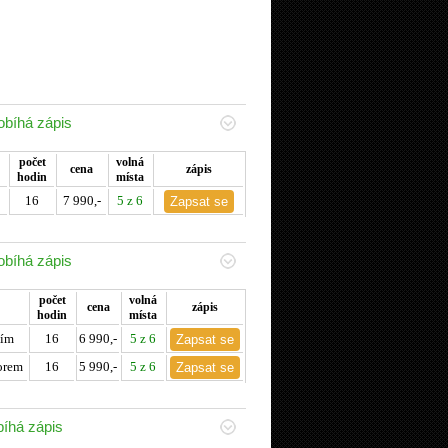
obíhá zápis
počet
volná
cena
zápis
hodin
místa
16
7 990,-
5 z 6
obíhá zápis
počet
volná
cena
zápis
hodin
místa
čím
16
6 990,-
5 z 6
orem
16
5 990,-
5 z 6
bíhá zápis