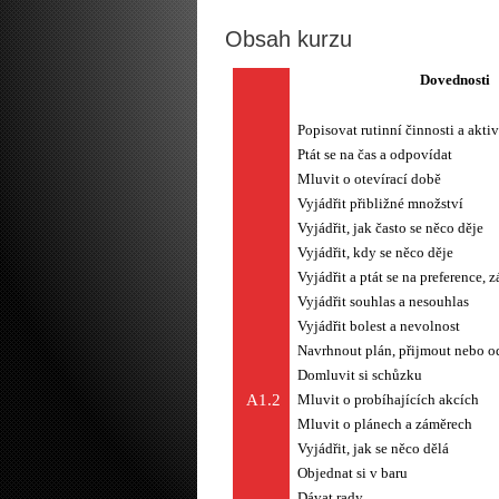
Obsah kurzu
Dovednosti
Popisovat rutinní činnosti a aktiv
Ptát se na čas a odpovídat
Mluvit o otevírací době
Vyjádřit přibližné množství
Vyjádřit, jak často se něco děje
Vyjádřit, kdy se něco děje
Vyjádřit a ptát se na preference, 
Vyjádřit souhlas a nesouhlas
Vyjádřit bolest a nevolnost
Navrhnout plán, přijmout nebo o
Domluvit si schůzku
A1.2
Mluvit o probíhajících akcích
Mluvit o plánech a záměrech
Vyjádřit, jak se něco dělá
Objednat si v baru
Dávat rady