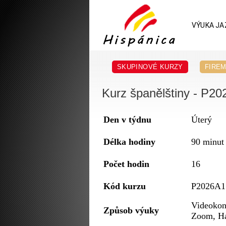
VÝUKA JA
SKUPINOVÉ KURZY
FIREM
Kurz španělštiny - P20
Den v týdnu
Úterý
Délka hodiny
90 minut
Počet hodin
16
Kód kurzu
P2026A1
Videokon
Způsob výuky
Zoom, H