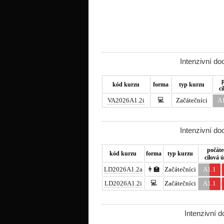
Intenzivní d
kód kurzu
forma
typ kurzu
cí
💻
VA2026A1.2i
Začátečníci
A1
Intenzivní d
počáte
kód kurzu
forma
typ kurzu
cílová 
LD2026A1.2a
👨‍🏫
Začátečníci
A1.1
💻
LD2026A1.2i
Začátečníci
A1.1
Intenzivní 