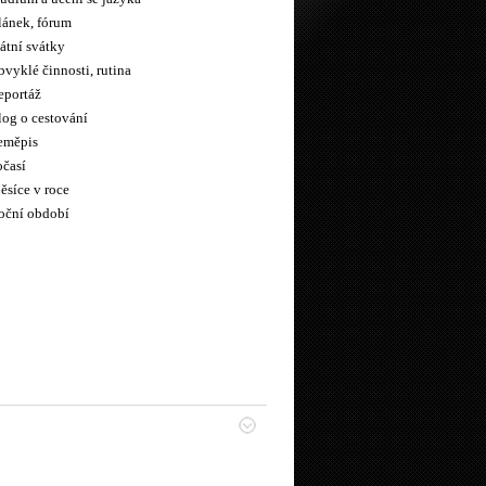
lánek, fórum
átní svátky
vyklé činnosti, rutina
eportáž
log o cestování
eměpis
očasí
ěsíce v roce