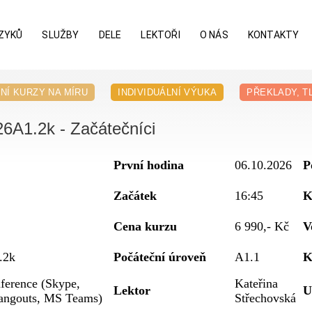
ZYKŮ
SLUŽBY
DELE
LEKTOŘI
O NÁS
KONTAKTY
NÍ KURZY NA MÍRU
INDIVIDUÁLNÍ VÝUKA
PŘEKLADY, T
26A1.2k - Začátečníci
První hodina
06.10.2026
P
Začátek
16:45
K
Cena kurzu
6 990,- Kč
V
.2k
Počáteční úroveň
A1.1
K
ference (Skype,
Kateřina
Lektor
U
angouts, MS Teams)
Střechovská