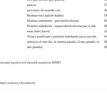
parecer
Č
(no) estoy de acuerdo con
St
Rozkazovací způsob kladný
Ob
Pretérito indefinido - pravidelná slovesa
R
Pretérito indefinido - nepravidelná slovesa (ser, ir, dar,
B
estar, tener, hacer)
Z
Výrazy používané s pretérito indefinido (ayer, anoche,
P
anteayer, el otro día, la semana pasada, el mes pasado, el
M
 vykonání jazykových zkoušek uznaných MŠMT.
jící znalosti a dovednosti: