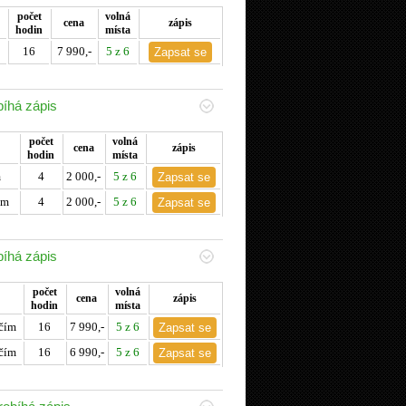
počet
volná
cena
zápis
hodin
místa
16
7 990,-
5 z 6
bíhá zápis
počet
volná
cena
zápis
hodin
místa
m
4
2 000,-
5 z 6
em
4
2 000,-
5 z 6
bíhá zápis
počet
volná
cena
zápis
hodin
místa
čím
16
7 990,-
5 z 6
čím
16
6 990,-
5 z 6