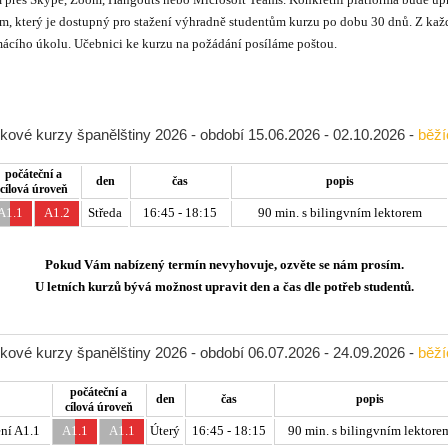
, který je dostupný pro stažení výhradně studentům kurzu po dobu 30 dnů. Z každé
ácího úkolu. Učebnici ke kurzu na požádání posíláme poštou.
kové kurzy španělštiny 2026 - období 15.06.2026 - 02.10.2026 -
běží
počáteční a
den
čas
popis
cílová úroveň
A1.1
A1.2
Středa
16:45 - 18:15
90 min. s bilingvním lektorem
Pokud Vám nabízený termín nevyhovuje, ozvěte se nám prosím.
U letních kurzů bývá možnost upravit den a čas dle potřeb studentů.
kové kurzy španělštiny 2026 - období 06.07.2026 - 24.09.2026 -
běží
počáteční a
den
čas
popis
cílová úroveň
ní A1.1
A1.1
A1.1
Úterý
16:45 - 18:15
90 min. s bilingvním lektore