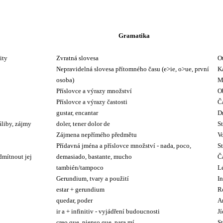
Gramatika
ity
Zvratná slovesa
O
Nepravidelná slovesa přítomného času (e>ie, o>ue, první
K
osoba)
M
Příslovce a výrazy množství
O
Příslovce a výrazy častosti
Č
gustar, encantar
D
záliby, zájmy
doler, tener dolor de
St
Zájmena nepřímého předmětu
V
Přídavná jména a příslovce množství - nada, poco,
St
dmítnout jej
demasiado, bastante, mucho
Čá
también/tampoco
L
Gerundium, tvary a použití
In
estar + gerundium
R
quedar, poder
A
ir a + infinitiv - vyjádření budoucnosti
Jí
creo que, pienso que, para mí
S