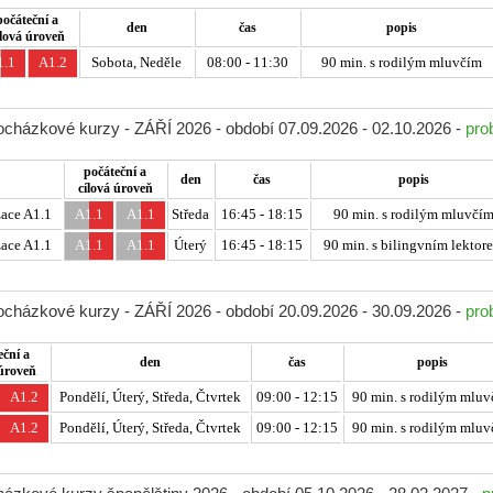
počáteční a
den
čas
popis
ílová úroveň
1.1
A1.2
Sobota, Neděle
08:00 - 11:30
90 min. s rodilým mluvčím
docházkové kurzy - ZÁŘÍ 2026 - období 07.09.2026 - 02.10.2026 -
pro
počáteční a
den
čas
popis
cílová úroveň
ace A1.1
A1.1
A1.1
Středa
16:45 - 18:15
90 min. s rodilým mluvčí
ace A1.1
A1.1
A1.1
Úterý
16:45 - 18:15
90 min. s bilingvním lektor
docházkové kurzy - ZÁŘÍ 2026 - období 20.09.2026 - 30.09.2026 -
pro
eční a
den
čas
popis
 úroveň
A1.2
Pondělí, Úterý, Středa, Čtvrtek
09:00 - 12:15
90 min. s rodilým mluv
A1.2
Pondělí, Úterý, Středa, Čtvrtek
09:00 - 12:15
90 min. s rodilým mluv