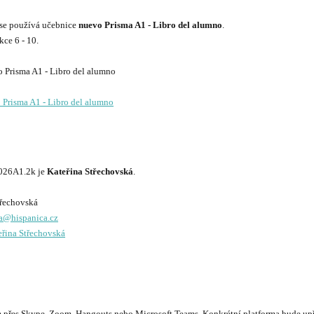
se používá učebnice
nuevo Prisma A1 - Libro del alumno
.
ce 6 - 10.
 Prisma A1 - Libro del alumno
026A1.2k je
Kateřina Střechovská
.
a@hispanica.cz
eřina Střechovská
řes Skype, Zoom, Hangouts nebo Microsoft Teams. Konkrétní platforma bude upře