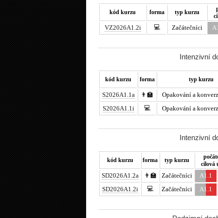
kód kurzu
forma
typ kurzu
c
💻
VZ2026A1.2i
Začátečníci
A
Intenzivní 
kód kurzu
forma
typ kurzu
S2026A1.1a
👨‍🏫
Opakování a konverz
💻
S2026A1.1i
Opakování a konverz
Intenzivní 
počát
kód kurzu
forma
typ kurzu
cílová
SD2026A1.2a
👨‍🏫
Začátečníci
A1.1
💻
SD2026A1.2i
Začátečníci
A1.1