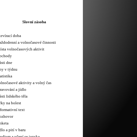
Slovní zásoba
tevírací doba
aždodenní a volnočasové činnosti
ísta volnočasových aktivit
bchody
ásti dne
ny v týdnu
atistika
olnočasové aktivity a volný čas
ravování a jídlo
sti lidského těla
éky na bolest
formativní text
ozhovor
nketa
dlo a pití v baru
tudium a učení se jazyka