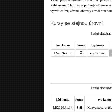
webkameru. Z hodiny se pořizuje videozáznam
vysvětleními, větami, obrázky a zadáním dom
Kurzy se stejnou úrovní
Letní docház
kód kurzu
forma
typ kurzu
💻
LS2026A1.2i
Začátečníci
Letní docház
kód kurzu
forma
typ kurzu
LB2026A1.1k
👨‍🏫
Konverzace, cviče