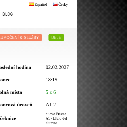
Español
Česky
BLOG
LUMOČENÍ & SLUŽBY
DELE
oslední hodina
02.02.2027
onec
18:15
olná místa
5 z 6
oncová úroveň
A1.2
nuevo Prisma
čebnice
A1 - Libro del
alumno