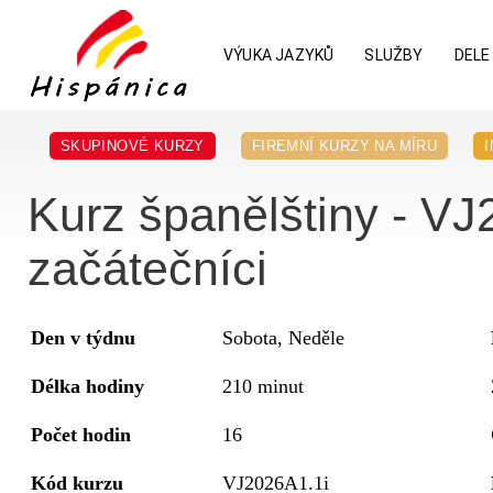
VÝUKA JAZYKŮ
SLUŽBY
DELE
SKUPINOVÉ KURZY
FIREMNÍ KURZY NA MÍRU
Kurz španělštiny - VJ
začátečníci
Den v týdnu
Sobota, Neděle
Délka hodiny
210 minut
Počet hodin
16
Kód kurzu
VJ2026A1.1i