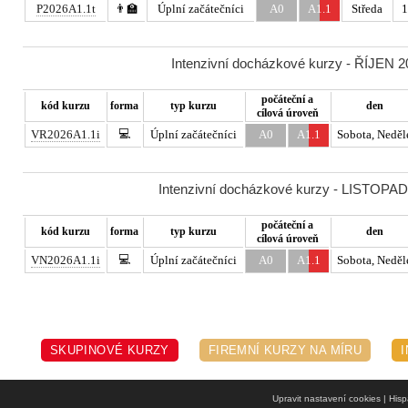
P2026A1.1t
👨‍🏫
Úplní začátečníci
A0
A1.1
Středa
1
Intenzivní docházkové kurzy - ŘÍJEN 20
počáteční a
kód kurzu
forma
typ kurzu
den
cílová úroveň
💻
VR2026A1.1i
Úplní začátečníci
A0
A1.1
Sobota, Neděl
Intenzivní docházkové kurzy - LISTOPAD 
počáteční a
kód kurzu
forma
typ kurzu
den
cílová úroveň
💻
VN2026A1.1i
Úplní začátečníci
A0
A1.1
Sobota, Neděl
SKUPINOVÉ KURZY
FIREMNÍ KURZY NA MÍRU
Upravit nastavení cookies
| Hisp