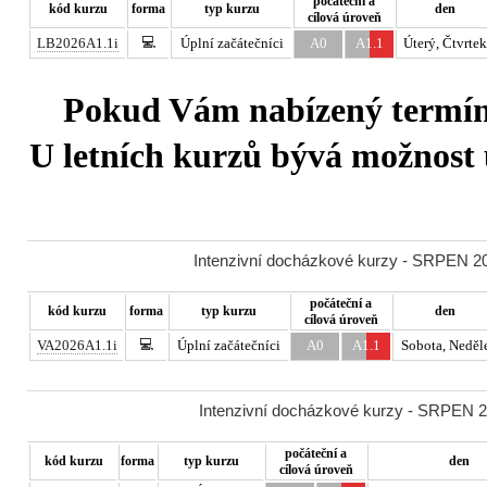
počáteční a
kód kurzu
forma
typ kurzu
den
cílová úroveň
💻
LB2026A1.1i
Úplní začátečníci
A0
A1.1
Úterý, Čtvrtek
Pokud Vám nabízený termín 
U letních kurzů bývá možnost u
Intenzivní docházkové kurzy - SRPEN 20
počáteční a
kód kurzu
forma
typ kurzu
den
cílová úroveň
💻
VA2026A1.1i
Úplní začátečníci
A0
A1.1
Sobota, Neděl
Intenzivní docházkové kurzy - SRPEN 20
počáteční a
kód kurzu
forma
typ kurzu
den
cílová úroveň