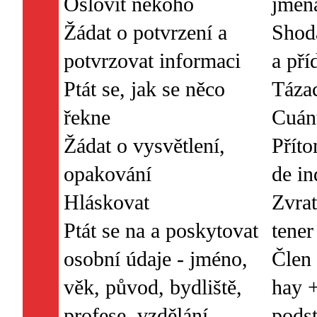
Oslovit někoho
jmén
Žádat o potvrzení a
Shod
potvrzovat informaci
a př
Ptát se, jak se něco
Tázac
řekne
Cuánt
Žádat o vysvětlení,
Příto
opakování
de in
Hláskovat
Zvrat
Ptát se na a poskytovat
tener
osobní údaje - jméno,
Člen 
věk, původ, bydliště,
hay +
profese, vzdělání
pods