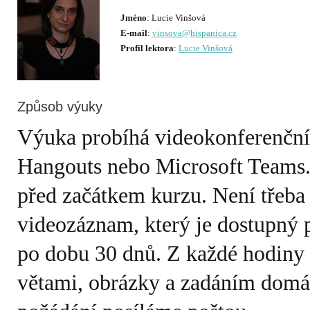
Jméno
E-mail
:
vinsova@hispanica.cz
Profil lektora
:
Lucie Vinšová
Způsob výuky
Výuka probíhá videokonferenčn
Hangouts nebo Microsoft Teams.
před začátkem kurzu. Není třeba
videozáznam, který je dostupný 
po dobu 30 dnů. Z každé hodiny e
větami, obrázky a zadáním domá