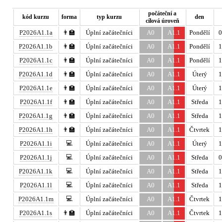
počáteční a
kód kurzu
forma
typ kurzu
den
cílová úroveň
P2026A1.1a
👨‍🏫
Úplní začátečníci
A0
A1.1
Pondělí
0
P2026A1.1b
👨‍🏫
Úplní začátečníci
A0
A1.1
Pondělí
1
P2026A1.1c
👨‍🏫
Úplní začátečníci
A0
A1.1
Pondělí
1
P2026A1.1d
👨‍🏫
Úplní začátečníci
A0
A1.1
Úterý
1
P2026A1.1e
👨‍🏫
Úplní začátečníci
A0
A1.1
Úterý
1
P2026A1.1f
👨‍🏫
Úplní začátečníci
A0
A1.1
Středa
1
P2026A1.1g
👨‍🏫
Úplní začátečníci
A0
A1.1
Středa
1
P2026A1.1h
👨‍🏫
Úplní začátečníci
A0
A1.1
Čtvrtek
1
💻
P2026A1.1i
Úplní začátečníci
A0
A1.1
Úterý
1
💻
P2026A1.1j
Úplní začátečníci
A0
A1.1
Středa
0
💻
P2026A1.1k
Úplní začátečníci
A0
A1.1
Středa
1
💻
P2026A1.1l
Úplní začátečníci
A0
A1.1
Středa
1
💻
P2026A1.1m
Úplní začátečníci
A0
A1.1
Čtvrtek
1
P2026A1.1s
👨‍🏫
Úplní začátečníci
A0
A1.1
Čtvrtek
1