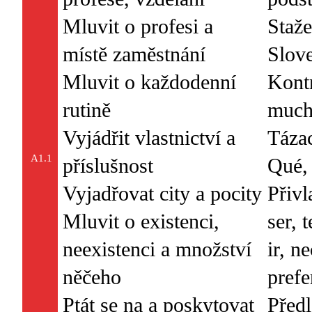
Mluvit o profesi a
Staže
místě zaměstnání
Slove
Mluvit o každodenní
Kontr
rutině
much
Vyjádřit vlastnictví a
Táza
A1.1
příslušnost
Qué, 
Vyjadřovat city a pocity
Přivl
Mluvit o existenci,
ser, t
neexistenci a množství
ir, n
něčeho
prefe
Ptát se na a poskytovat
Předl