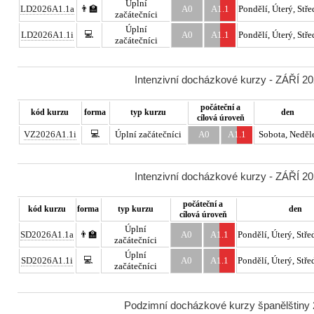
Úplní
LD2026A1.1a
👨‍🏫
A0
A1.1
Pondělí, Úterý, Stře
začátečníci
Úplní
💻
LD2026A1.1i
A0
A1.1
Pondělí, Úterý, Stře
začátečníci
Intenzivní docházkové kurzy - ZÁŘÍ 20
počáteční a
kód kurzu
forma
typ kurzu
den
cílová úroveň
💻
VZ2026A1.1i
Úplní začátečníci
A0
A1.1
Sobota, Neděl
Intenzivní docházkové kurzy - ZÁŘÍ 20
počáteční a
kód kurzu
forma
typ kurzu
den
cílová úroveň
Úplní
SD2026A1.1a
👨‍🏫
A0
A1.1
Pondělí, Úterý, Stře
začátečníci
Úplní
💻
SD2026A1.1i
A0
A1.1
Pondělí, Úterý, Stře
začátečníci
Podzimní docházkové kurzy španělštiny 2