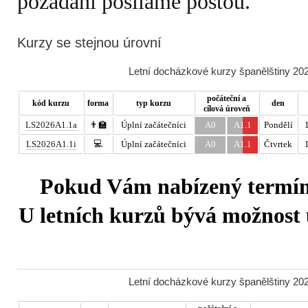
požádání posíláme poštou.
Kurzy se stejnou úrovní
Letní docházkové kurzy španělštiny 202
počáteční a
kód kurzu
forma
typ kurzu
den
cílová úroveň
LS2026A1.1a
👨‍🏫
Úplní začátečníci
A0
A1.1
Pondělí
💻
LS2026A1.1i
Úplní začátečníci
A0
A1.1
Čtvrtek
Pokud Vám nabízený termín 
U letních kurzů bývá možnost u
Letní docházkové kurzy španělštiny 202