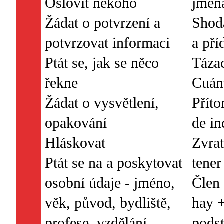
Oslovit někoho
jmén
Žádat o potvrzení a
Shod
potvrzovat informaci
a př
Ptát se, jak se něco
Tázac
řekne
Cuánt
Žádat o vysvětlení,
Příto
opakování
de in
Hláskovat
Zvrat
Ptát se na a poskytovat
tener
osobní údaje - jméno,
Člen 
věk, původ, bydliště,
hay +
profese, vzdělání
pods