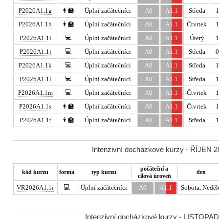
P2026A1.1g
👨‍🏫
Úplní začátečníci
A0
A1.1
Středa
1
P2026A1.1h
👨‍🏫
Úplní začátečníci
A0
A1.1
Čtvrtek
1
💻
P2026A1.1i
Úplní začátečníci
A0
A1.1
Úterý
1
💻
P2026A1.1j
Úplní začátečníci
A0
A1.1
Středa
0
💻
P2026A1.1k
Úplní začátečníci
A0
A1.1
Středa
1
💻
P2026A1.1l
Úplní začátečníci
A0
A1.1
Středa
1
💻
P2026A1.1m
Úplní začátečníci
A0
A1.1
Čtvrtek
1
P2026A1.1s
👨‍🏫
Úplní začátečníci
A0
A1.1
Čtvrtek
1
P2026A1.1t
👨‍🏫
Úplní začátečníci
A0
A1.1
Středa
1
Intenzivní docházkové kurzy - ŘÍJEN 20
počáteční a
kód kurzu
forma
typ kurzu
den
cílová úroveň
💻
VR2026A1.1i
Úplní začátečníci
A0
A1.1
Sobota, Neděl
Intenzivní docházkové kurzy - LISTOPAD 