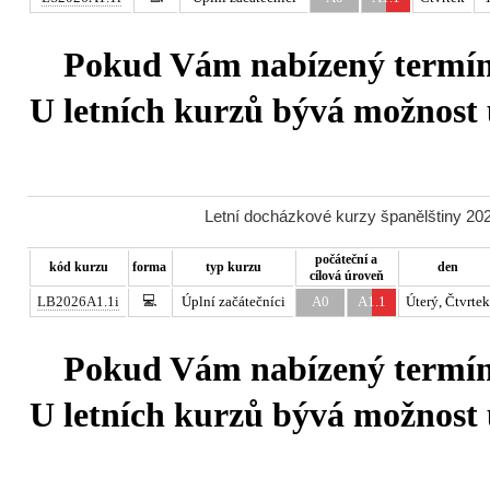
Pokud Vám nabízený termín 
U letních kurzů bývá možnost u
Letní docházkové kurzy španělštiny 202
počáteční a
kód kurzu
forma
typ kurzu
den
cílová úroveň
💻
LB2026A1.1i
Úplní začátečníci
A0
A1.1
Úterý, Čtvrtek
Pokud Vám nabízený termín 
U letních kurzů bývá možnost u