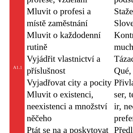
Mluvit o profesi a
Staže
místě zaměstnání
Slove
Mluvit o každodenní
Kontr
rutině
much
Vyjádřit vlastnictví a
Táza
A1.1
příslušnost
Qué, 
Vyjadřovat city a pocity
Přivl
Mluvit o existenci,
ser, t
neexistenci a množství
ir, n
něčeho
prefe
Ptát se na a poskytovat
Předl