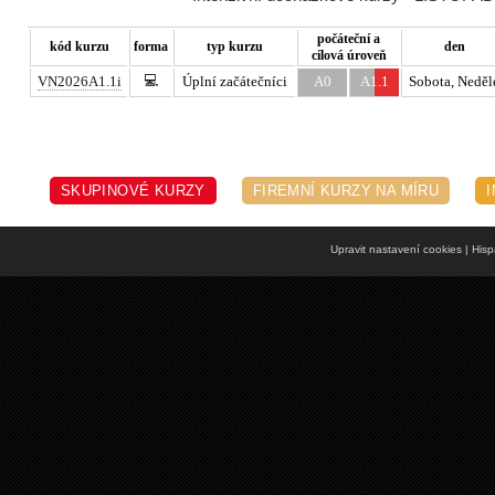
počáteční a
kód kurzu
forma
typ kurzu
den
cílová úroveň
💻
VN2026A1.1i
Úplní začátečníci
A0
A1.1
Sobota, Neděl
SKUPINOVÉ KURZY
FIREMNÍ KURZY NA MÍRU
Upravit nastavení cookies
| Hisp