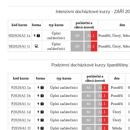
Intenzivní docházkové kurzy - ZÁŘÍ 20
počáteční a
kód kurzu
forma
typ kurzu
den
cílová úroveň
Úplní
SD2026A1.1a
👨‍🏫
A0
A1.1
Pondělí, Úterý, Stře
začátečníci
Úplní
💻
SD2026A1.1i
A0
A1.1
Pondělí, Úterý, Stře
začátečníci
Podzimní docházkové kurzy španělštiny 2
počáteční a
kód kurzu
forma
typ kurzu
den
cílová úroveň
P2026A1.1a
👨‍🏫
Úplní začátečníci
A0
A1.1
Pondělí
0
P2026A1.1b
👨‍🏫
Úplní začátečníci
A0
A1.1
Pondělí
1
P2026A1.1c
👨‍🏫
Úplní začátečníci
A0
A1.1
Pondělí
1
P2026A1.1d
👨‍🏫
Úplní začátečníci
A0
A1.1
Úterý
1
P2026A1.1e
👨‍🏫
Úplní začátečníci
A0
A1.1
Úterý
1
P2026A1.1f
👨‍🏫
Úplní začátečníci
A0
A1.1
Středa
1