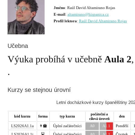
Jméno
E-mail
:
altamirano@hispanica.cz
Profil lektora
:
Raúl David Altamirano Rojas
Učebna
Výuka probíhá v učebně
Aula 2
Kurzy se stejnou úrovní
Letní docházkové kurzy španělštiny 202
počáteční a
kód kurzu
forma
typ kurzu
den
cílová úroveň
LS2026A1.1a
👨‍🏫
Úplní začátečníci
A0
A1.1
Pondělí
💻
LS2026A1.1i
Úplní začátečníci
A0
A1.1
Čtvrtek