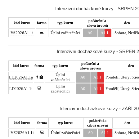
Intenzivní docházkové kurzy - SRPEN 20
počáteční a
kód kurzu
forma
typ kurzu
den
cílová úroveň
💻
VA2026A1.1i
Úplní začátečníci
A0
A1.1
Sobota, Neděl
Intenzivní docházkové kurzy - SRPEN 20
počáteční a
kód kurzu
forma
typ kurzu
den
cílová úroveň
Úplní
LD2026A1.1a
👨‍🏫
A0
A1.1
Pondělí, Úterý, Stře
začátečníci
Úplní
💻
LD2026A1.1i
A0
A1.1
Pondělí, Úterý, Stře
začátečníci
Intenzivní docházkové kurzy - ZÁŘÍ 20
počáteční a
kód kurzu
forma
typ kurzu
den
cílová úroveň
💻
VZ2026A1.1i
Úplní začátečníci
A0
A1.1
Sobota, Neděl