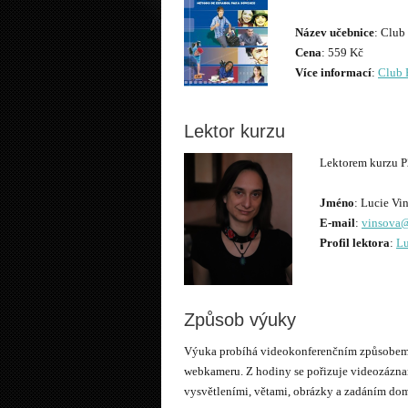
Název učebnice
Cena
Více informací
:
Club 
Lektor kurzu
Lektorem kurzu 
Jméno
E-mail
:
vinsova@
Profil lektora
:
Lu
Způsob výuky
Výuka probíhá videokonferenčním způsobem p
webkameru. Z hodiny se pořizuje videozáznam
vysvětleními, větami, obrázky a zadáním dom