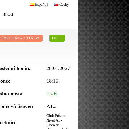
Español
Česky
BLOG
LUMOČENÍ & SLUŽBY
DELE
oslední hodina
28.01.2027
onec
18:15
olná místa
4 z 6
oncová úroveň
A1.2
Club Prisma
Nivel A1 -
čebnice
Libro de