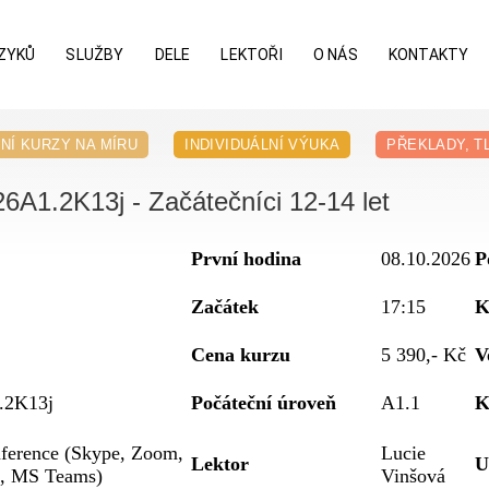
ZYKŮ
SLUŽBY
DELE
LEKTOŘI
O NÁS
KONTAKTY
NÍ KURZY NA MÍRU
INDIVIDUÁLNÍ VÝUKA
PŘEKLADY, T
26A1.2K13j - Začátečníci 12-14 let
První hodina
08.10.2026
P
Začátek
17:15
K
Cena kurzu
5 390,- Kč
V
.2K13j
Počáteční úroveň
A1.1
K
ference (Skype, Zoom,
Lucie
Lektor
U
, MS Teams)
Vinšová