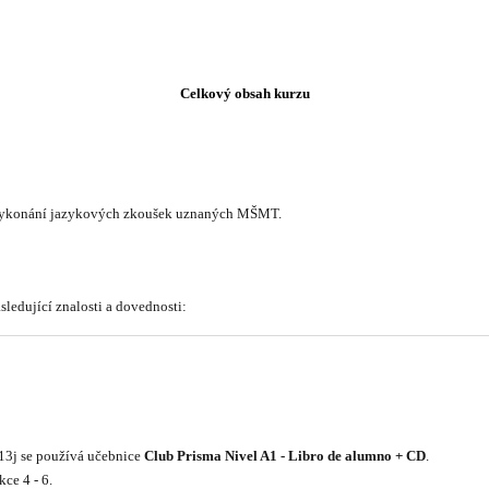
Celkový obsah kurzu
 vykonání jazykových zkoušek uznaných MŠMT.
edující znalosti a dovednosti:
3j se používá učebnice
Club Prisma Nivel A1 - Libro de alumno + CD
.
ce 4 - 6.