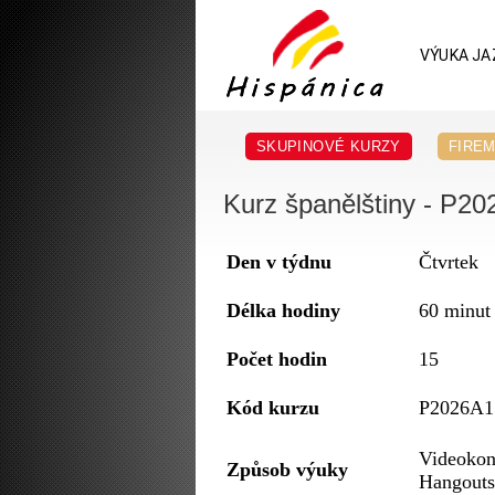
VÝUKA JA
SKUPINOVÉ KURZY
FIREM
Kurz španělštiny - P20
Den v týdnu
Čtvrtek
Délka hodiny
60 minut
Počet hodin
15
Kód kurzu
P2026A1
Videokon
Způsob výuky
Hangouts