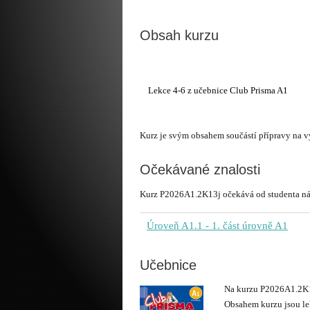
Obsah kurzu
Kurz je svým obsahem součástí přípravy na
Očekávané znalosti
Kurz P2026A1.2K13j očekává od studenta násl
Úroveň A1.1
- 1. část úrovně A1
Učebnice
Na kurzu P2026A1.2K1
Obsahem kurzu jsou lek