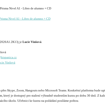
Prisma Nivel A1 - Libro de alumno + CD
P2026A1.2K13j je
Lucie Vinšová
.
hispanica.cz
cie Vinšová
řes Skype, Zoom, Hangouts nebo Microsoft Teams. Konkrétní platforma bude upře
, který je dostupný pro stažení výhradně studentům kurzu po dobu 30 dnů. Z každé
ácího úkolu. Učebnici ke kurzu na požádání posíláme poštou.