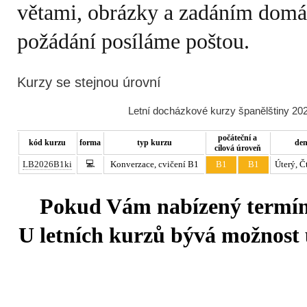
větami, obrázky a zadáním domá
požádání posíláme poštou.
Kurzy se stejnou úrovní
Letní docházkové kurzy španělštiny 202
počáteční a
kód kurzu
forma
typ kurzu
de
cílová úroveň
💻
LB2026B1ki
Konverzace, cvičení B1
B1
B1
Úterý, Č
Pokud Vám nabízený termín 
U letních kurzů bývá možnost u