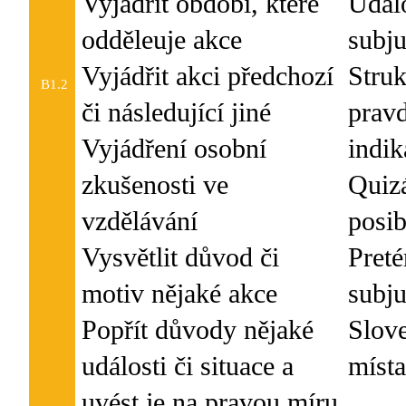
Vyjádřit období, které
Událo
odděleuje akce
subju
Vyjádřit akci předchozí
Struk
B1.2
či následující jiné
prav
Vyjádření osobní
indik
zkušenosti ve
Quizá
vzdělávání
posib
Vysvětlit důvod či
Preté
motiv nějaké akce
subju
Popřít důvody nějaké
Slove
události či situace a
uvést je na pravou míru