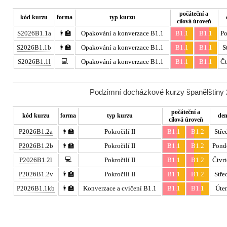
počáteční a
kód kurzu
forma
typ kurzu
cílová úroveň
S2026B1.1a
👨‍🏫
Opakování a konverzace B1.1
B1.1
B1.1
Po
S2026B1.1b
👨‍🏫
Opakování a konverzace B1.1
B1.1
B1.1
S
💻
S2026B1.1l
Opakování a konverzace B1.1
B1.1
B1.1
Čt
Podzimní docházkové kurzy španělštiny 2
počáteční a
kód kurzu
forma
typ kurzu
de
cílová úroveň
P2026B1.2a
👨‍🏫
Pokročilí II
B1.1
B1.2
Stře
P2026B1.2b
👨‍🏫
Pokročilí II
B1.1
B1.2
Pond
💻
P2026B1.2l
Pokročilí II
B1.1
B1.2
Čtvr
P2026B1.2v
👨‍🏫
Pokročilí II
B1.1
B1.2
Stře
P2026B1.1kb
👨‍🏫
Konverzace a cvičení B1.1
B1.1
B1.1
Úte