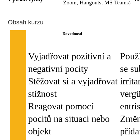
Zoom, Hangouts, MS Teams)
Obsah kurzu
Dovednosti
Vyjadřovat pozitivní a
Použi
negativní pocity
se s
Stěžovat si a vyjadřovat
irrit
stížnost
vergü
Reagovat pomocí
entris
pocitů na situaci nebo
Změn
objekt
příd