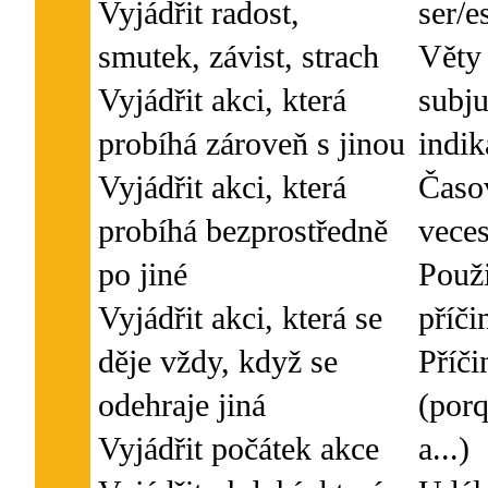
Vyjádřit radost,
ser/e
smutek, závist, strach
Věty
Vyjádřit akci, která
subj
probíhá zároveň s jinou
indi
Vyjádřit akci, která
Časov
probíhá bezprostředně
veces
po jiné
Použi
Vyjádřit akci, která se
příči
děje vždy, když se
Příči
odehraje jiná
(por
Vyjádřit počátek akce
a...)