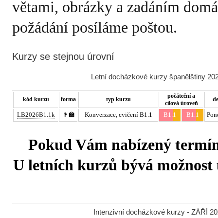
větami, obrázky a zadáním domá
požádání posíláme poštou.
Kurzy se stejnou úrovní
Letní docházkové kurzy španělštiny 202
počáteční a
kód kurzu
forma
typ kurzu
d
cílová úroveň
LB2026B1.1k
👨‍🏫
Konverzace, cvičení B1.1
B1.1
B1.1
Pon
Pokud Vám nabízený termín 
U letních kurzů bývá možnost u
Intenzivní docházkové kurzy - ZÁŘÍ 20