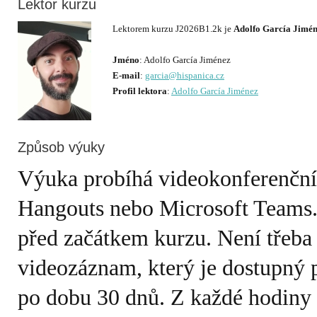
Lektor kurzu
Lektorem kurzu J2026B1.2k je
Adolfo García Jimé
Jméno
E-mail
:
garcia@hispanica.cz
Profil lektora
:
Adolfo García Jiménez
Způsob výuky
Výuka probíhá videokonferenčn
Hangouts nebo Microsoft Teams.
před začátkem kurzu. Není třeba
videozáznam, který je dostupný 
po dobu 30 dnů. Z každé hodiny e