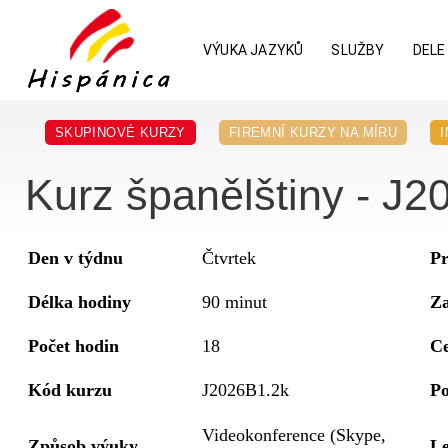
VÝUKA JAZYKŮ
SLUŽBY
DELE
SKUPINOVÉ KURZY
FIREMNÍ KURZY NA MÍRU
Kurz španělštiny - J20
Den v týdnu
Čtvrtek
Pr
Délka hodiny
90 minut
Za
Počet hodin
18
C
Kód kurzu
J2026B1.2k
Po
Videokonference (Skype,
Způsob výuky
Le