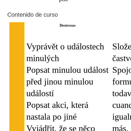
Contenido de curso
Destrezas
Vyprávět o událostech
Slož
minulých
častv
Popsat minulou událost
Spojo
před jinou minulou
formu
událostí
todav
Popsat akci, která
cuand
nastala po jiné
igual
Vyjádřit, že se něco
más, 