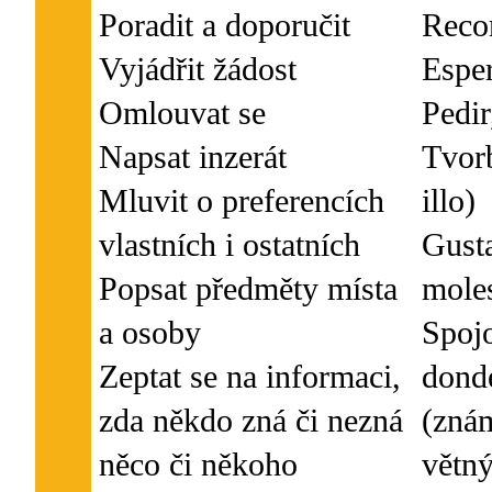
Poradit a doporučit
Reco
Vyjádřit žádost
Esper
Omlouvat se
Pedir
Napsat inzerát
Tvorb
Mluvit o preferencích
illo)
vlastních i ostatních
Gusta
Popsat předměty místa
moles
a osoby
Spojo
Zeptat se na informaci,
dond
zda někdo zná či nezná
(zná
větný