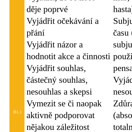
děje poprvé
hasta
Vyjádřit očekávání a
Subj
přání
času 
Vyjádřit názor a
subju
hodnotit akce a činnosti
použi
Vyjádřit souhlas,
pensa
částečný souhlas,
Vyjád
nesouhlas a skepsi
neso
Vymezit se či naopak
Zdůr
B1.1
aktivně podporovat
(abso
nějakou záležitost
total