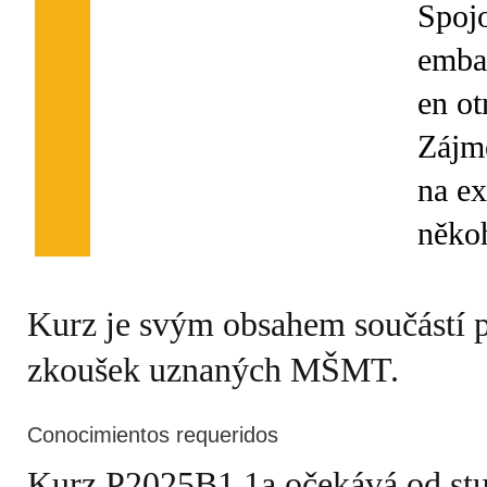
Spojo
emba
en ot
Zájme
na ex
Kurz je svým obsahem součástí 
zkoušek uznaných MŠMT.
Conocimientos requeridos
Kurz P2025B1.1a očekává od stud