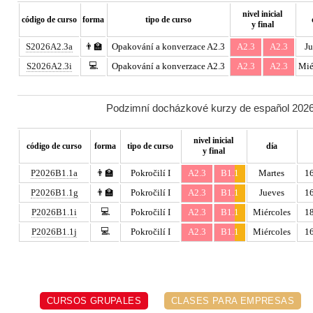
nivel inicial
código de curso
forma
tipo de curso
y final
S2026A2.3a
👨‍🏫
Opakování a konverzace A2.3
A2.3
A2.3
Ju
💻
S2026A2.3i
Opakování a konverzace A2.3
A2.3
A2.3
Mié
Podzimní docházkové kurzy de español 2026 
nivel inicial
código de curso
forma
tipo de curso
día
y final
P2026B1.1a
👨‍🏫
Pokročilí I
A2.3
B1.1
Martes
16
P2026B1.1g
👨‍🏫
Pokročilí I
A2.3
B1.1
Jueves
16
💻
P2026B1.1i
Pokročilí I
A2.3
B1.1
Miércoles
18
💻
P2026B1.1j
Pokročilí I
A2.3
B1.1
Miércoles
16
CURSOS GRUPALES
CLASES PARA EMPRESAS