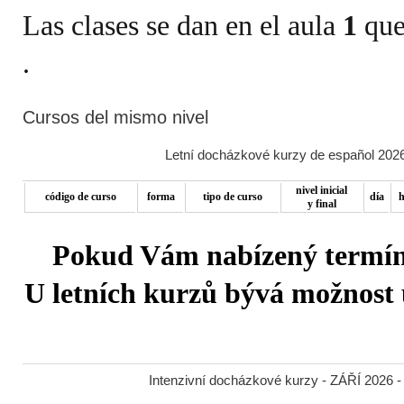
Las clases se dan en el aula
1
que
Cursos del mismo nivel
Letní docházkové kurzy de español 2026
nivel inicial
código de curso
forma
tipo de curso
día
h
y final
Pokud Vám nabízený termín 
U letních kurzů bývá možnost u
Intenzivní docházkové kurzy - ZÁŘÍ 2026 -