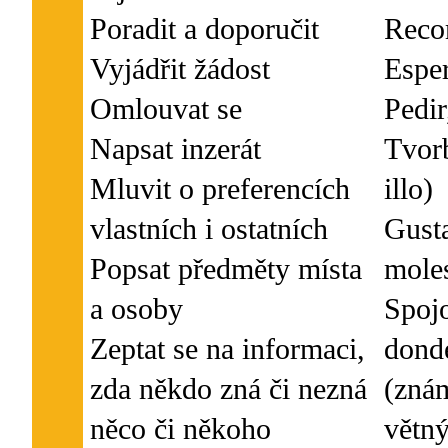
Poradit a doporučit
Reco
Vyjádřit žádost
Esper
Omlouvat se
Pedir
Napsat inzerát
Tvorb
Mluvit o preferencích
illo)
vlastních i ostatních
Gusta
Popsat předměty místa
moles
a osoby
Spojo
Zeptat se na informaci,
dond
zda někdo zná či nezná
(zná
větný