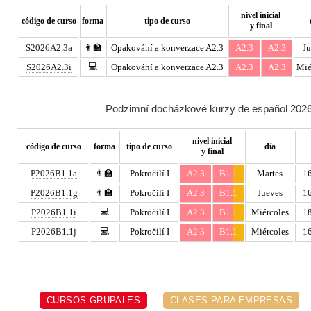
nivel inicial
código de curso
forma
tipo de curso
y final
S2026A2.3a
👨‍🏫
Opakování a konverzace A2.3
A2.3
A2.3
Ju
💻
S2026A2.3i
Opakování a konverzace A2.3
A2.3
A2.3
Mié
Podzimní docházkové kurzy de español 2026 
nivel inicial
código de curso
forma
tipo de curso
día
y final
P2026B1.1a
👨‍🏫
Pokročilí I
A2.3
B1.1
Martes
16
P2026B1.1g
👨‍🏫
Pokročilí I
A2.3
B1.1
Jueves
16
💻
P2026B1.1i
Pokročilí I
A2.3
B1.1
Miércoles
18
💻
P2026B1.1j
Pokročilí I
A2.3
B1.1
Miércoles
16
CURSOS GRUPALES
CLASES PARA EMPRESAS