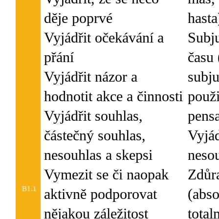
děje poprvé
hasta
Vyjádřit očekávání a
Subj
přání
času 
Vyjádřit názor a
subju
hodnotit akce a činnosti
použi
Vyjádřit souhlas,
pensa
částečný souhlas,
Vyjád
nesouhlas a skepsi
neso
Vymezit se či naopak
Zdůr
B1.1
aktivně podporovat
(abso
nějakou záležitost
total