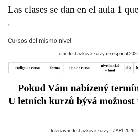
Las clases se dan en el aula
1
que
Cursos del mismo nivel
Letní docházkové kurzy de español 2026
nivel inicial
código de curso
forma
tipo de curso
día
h
y final
Pokud Vám nabízený termín 
U letních kurzů bývá možnost u
Intenzivní docházkové kurzy - ZÁŘÍ 2026 -