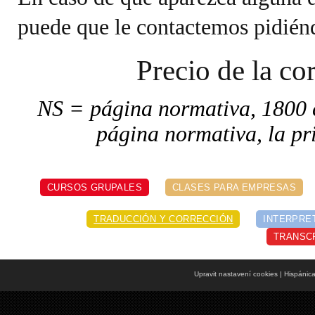
puede que le contactemos pidiénd
Precio de la co
NS = página normativa, 1800 c
página normativa, la pr
CURSOS GRUPALES
CLASES PARA EMPRESAS
TRADUCCIÓN Y CORRECCIÓN
INTERPRE
TRANSC
Upravit nastavení cookies
| Hispánic