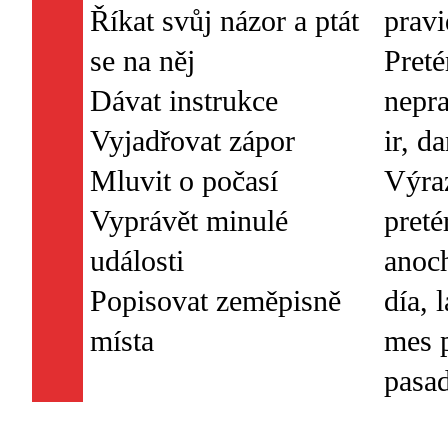
Říkat svůj názor a ptát
pravi
se na něj
Preté
Dávat instrukce
nepra
Vyjadřovat zápor
ir, da
Mluvit o počasí
Výra
Vyprávět minulé
preté
události
anoch
Popisovat zeměpisně
día, 
mes p