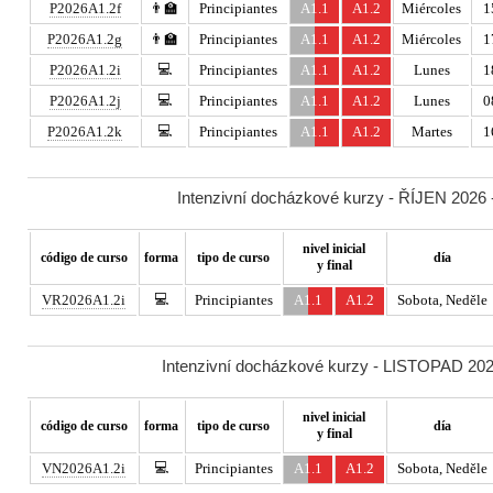
P2026A1.2f
👨‍🏫
Principiantes
A1.1
A1.2
Miércoles
1
P2026A1.2g
👨‍🏫
Principiantes
A1.1
A1.2
Miércoles
1
💻
P2026A1.2i
Principiantes
A1.1
A1.2
Lunes
1
💻
P2026A1.2j
Principiantes
A1.1
A1.2
Lunes
0
💻
P2026A1.2k
Principiantes
A1.1
A1.2
Martes
1
Intenzivní docházkové kurzy - ŘÍJEN 2026 -
nivel inicial
código de curso
forma
tipo de curso
día
y final
💻
VR2026A1.2i
Principiantes
A1.1
A1.2
Sobota, Neděle
Intenzivní docházkové kurzy - LISTOPAD 2026
nivel inicial
código de curso
forma
tipo de curso
día
y final
💻
VN2026A1.2i
Principiantes
A1.1
A1.2
Sobota, Neděle