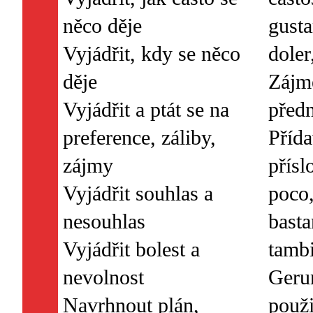
něco děje
gusta
Vyjádřit, kdy se něco
doler
děje
Zájm
Vyjádřit a ptát se na
před
preference, záliby,
Příd
zájmy
přísl
Vyjádřit souhlas a
poco
nesouhlas
bast
Vyjádřit bolest a
tamb
nevolnost
Geru
Navrhnout plán,
použi