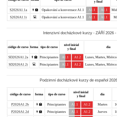
y final
S2026A1.1a
👨‍🏫
Opakování a konverzace A1.1
A1.1
A1.1
Mié
💻
S2026A1.1i
Opakování a konverzace A1.1
A1.1
A1.1
Ma
Intenzivní docházkové kurzy - ZÁŘÍ 2026 -
nivel inicial
código de curso
forma
tipo de curso
día
y final
SD2026A1.2a
👨‍🏫
Principiantes
A1.1
A1.2
Lunes, Martes, Miércol
💻
SD2026A1.2i
Principiantes
A1.1
A1.2
Lunes, Martes, Miércol
Podzimní docházkové kurzy de español 2026 
nivel inicial
código de curso
forma
tipo de curso
día
y final
P2026A1.2b
👨‍🏫
Principiantes
A1.1
A1.2
Martes
1
P2026A1.2d
👨‍🏫
Principiantes
A1.1
A1.2
Jueves
1