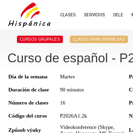
CLASES
SERVICIOS
DELE
CURSOS GRUPALES
CLASES PARA EMPRESAS
Curso de español - P
Día de la semana
Martes
P
Duración de clase
90 minutos
C
Número de clases
16
P
Código del curso
P2026A1.2k
N
Videokonference (Skype,
Způsob výuky
L