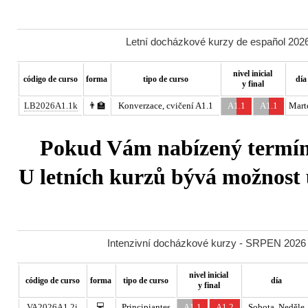
Letní docházkové kurzy de español 2026
nivel inicial
código de curso
forma
tipo de curso
día
y final
LB2026A1.1k
👨‍🏫
Konverzace, cvičení A1.1
A1.1
A1.1
Mart
Pokud Vám nabízený termín 
U letních kurzů bývá možnost u
Intenzivní docházkové kurzy - SRPEN 2026 -
nivel inicial
código de curso
forma
tipo de curso
día
y final
💻
VA2026A1.2i
Principiantes
A1.1
A1.2
Sobota, Neděle