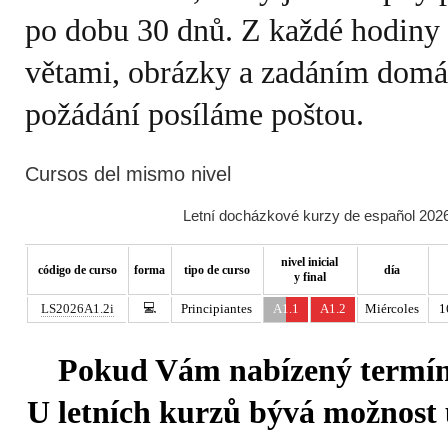
po dobu 30 dnů. Z každé hodiny e
větami, obrázky a zadáním domá
požádání posíláme poštou.
Cursos del mismo nivel
Letní docházkové kurzy de español 2026
nivel inicial
código de curso
forma
tipo de curso
día
y final
💻
LS2026A1.2i
Principiantes
A1.1
A1.2
Miércoles
1
Pokud Vám nabízený termín 
U letních kurzů bývá možnost u