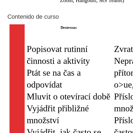
Zoom, Hangouts, MS Teams)
Contenido de curso
Destrezas
Popisovat rutinní
Zvrat
činnosti a aktivity
Nepra
Ptát se na čas a
příto
odpovídat
o>ue,
Mluvit o otevírací době
Přísl
Vyjádřit přibližné
množ
množství
Přísl
Vyjádřit, jak často se
často