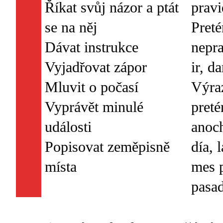
Říkat svůj názor a ptát
pravi
se na něj
Preté
Dávat instrukce
nepra
Vyjadřovat zápor
ir, da
Mluvit o počasí
Výra
Vyprávět minulé
preté
události
anoch
Popisovat zeměpisně
día, 
mes p