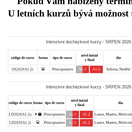
Pokud Vám nabízený termín 
U letních kurzů bývá možnost u
Intenzivní docházkové kurzy - SRPEN 2026 -
nivel inicial
código de curso
forma
tipo de curso
día
y final
💻
VA2026A1.2i
Principiantes
A1.1
A1.2
Sobota, Neděle
Intenzivní docházkové kurzy - SRPEN 2026 -
nivel inicial
código de curso
forma
tipo de curso
día
y final
LD2026A1.2a
👨‍🏫
Principiantes
A1.1
A1.2
Lunes, Martes, Miércole
💻
LD2026A1.2i
Principiantes
A1.1
A1.2
Lunes, Martes, Miércole