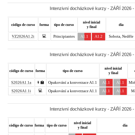
Intenzivní docházkové kurzy - ZÁŘÍ 2026 -
nivel inicial
código de curso
forma
tipo de curso
día
y final
💻
VZ2026A1.2i
Principiantes
A1.1
A1.2
Sobota, Neděle
Intenzivní docházkové kurzy - ZÁŘÍ 2026 -
nivel inicial
código de curso
forma
tipo de curso
y final
S2026A1.1a
👨‍🏫
Opakování a konverzace A1.1
A1.1
A1.1
Mié
💻
S2026A1.1i
Opakování a konverzace A1.1
A1.1
A1.1
Ma
Intenzivní docházkové kurzy - ZÁŘÍ 2026 -
nivel inicial
código de curso
forma
tipo de curso
día
y final