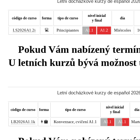
Letní docházkové kurzy de español 2026
nivel inicial
código de curso
forma
tipo de curso
día
y final
💻
LS2026A1.2i
Principiantes
A1.1
A1.2
Miércoles
1
Pokud Vám nabízený termín 
U letních kurzů bývá možnost u
Letní docházkové kurzy de español 2026
nivel inicial
código de curso
forma
tipo de curso
día
y final
LB2026A1.1k
👨‍🏫
Konverzace, cvičení A1.1
A1.1
A1.1
Mart