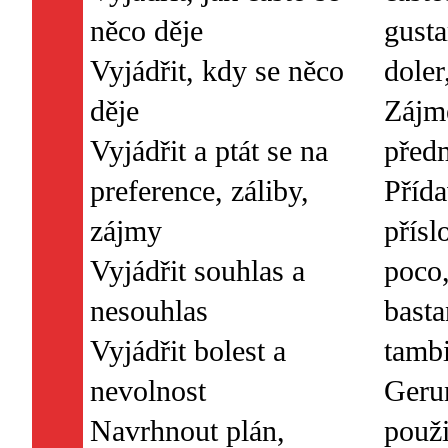
něco děje
gusta
Vyjádřit, kdy se něco
doler
děje
Zájm
Vyjádřit a ptát se na
před
preference, záliby,
Příd
zájmy
přísl
Vyjádřit souhlas a
poco
nesouhlas
bast
Vyjádřit bolest a
tamb
nevolnost
Geru
Navrhnout plán,
použi