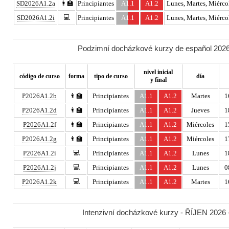
SD2026A1.2a
👨‍🏫
Principiantes
A1.1
A1.2
Lunes, Martes, Miércol
💻
SD2026A1.2i
Principiantes
A1.1
A1.2
Lunes, Martes, Miércol
Podzimní docházkové kurzy de español 2026 
nivel inicial
código de curso
forma
tipo de curso
día
y final
P2026A1.2b
👨‍🏫
Principiantes
A1.1
A1.2
Martes
1
P2026A1.2d
👨‍🏫
Principiantes
A1.1
A1.2
Jueves
1
P2026A1.2f
👨‍🏫
Principiantes
A1.1
A1.2
Miércoles
1
P2026A1.2g
👨‍🏫
Principiantes
A1.1
A1.2
Miércoles
1
💻
P2026A1.2i
Principiantes
A1.1
A1.2
Lunes
1
💻
P2026A1.2j
Principiantes
A1.1
A1.2
Lunes
0
💻
P2026A1.2k
Principiantes
A1.1
A1.2
Martes
1
Intenzivní docházkové kurzy - ŘÍJEN 2026 -