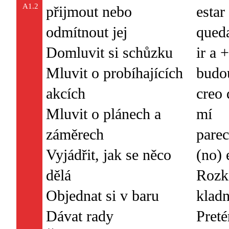
A1.2
přijmout nebo
esta
odmítnout jej
queda
Domluvit si schůzku
ir a 
Mluvit o probíhajících
budo
akcích
creo 
Mluvit o plánech a
mí
záměrech
parec
Vyjádřit, jak se něco
(no) 
dělá
Rozk
Objednat si v baru
klad
Dávat rady
Preté