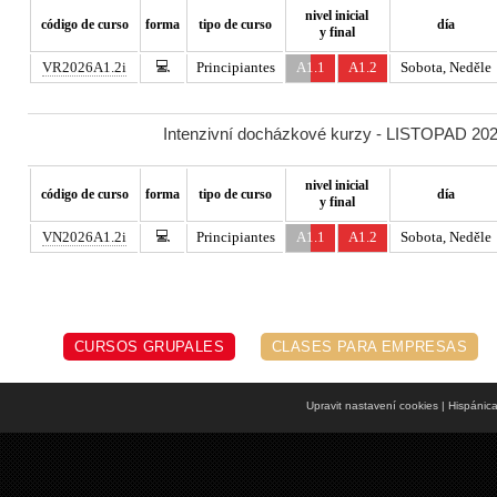
nivel inicial
código de curso
forma
tipo de curso
día
y final
💻
VR2026A1.2i
Principiantes
A1.1
A1.2
Sobota, Neděle
Intenzivní docházkové kurzy - LISTOPAD 2026
nivel inicial
código de curso
forma
tipo de curso
día
y final
💻
VN2026A1.2i
Principiantes
A1.1
A1.2
Sobota, Neděle
CURSOS GRUPALES
CLASES PARA EMPRESAS
Upravit nastavení cookies
| Hispánic