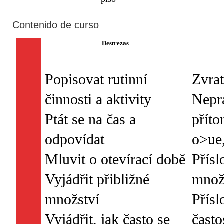
Contenido de curso
Destrezas
Popisovat rutinní
Zvrat
činnosti a aktivity
Nepra
Ptát se na čas a
příto
odpovídat
o>ue,
Mluvit o otevírací době
Přísl
Vyjádřit přibližné
množ
množství
Přísl
Vyjádřit, jak často se
často