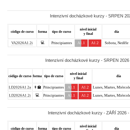
Intenzivní docházkové kurzy - SRPEN 202
nivel inicial
código de curso
forma
tipo de curso
día
y final
💻
VA2026A1.2i
Principiantes
A1.1
A1.2
Sobota, Neděle
Intenzivní docházkové kurzy - SRPEN 2026 -
nivel inicial
código de curso
forma
tipo de curso
día
y final
LD2026A1.2a
👨‍🏫
Principiantes
A1.1
A1.2
Lunes, Martes, Miércole
💻
LD2026A1.2i
Principiantes
A1.1
A1.2
Lunes, Martes, Miércole
Intenzivní docházkové kurzy - ZÁŘÍ 2026 -
nivel inicial
código de curso
forma
tipo de curso
día