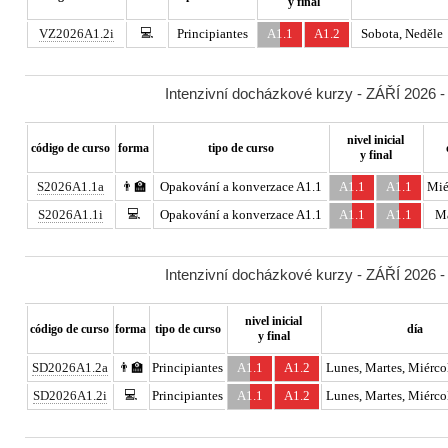
y final
💻
VZ2026A1.2i
Principiantes
A1.1
A1.2
Sobota, Neděle
Intenzivní docházkové kurzy - ZÁŘÍ 2026 -
nivel inicial
código de curso
forma
tipo de curso
y final
S2026A1.1a
👨‍🏫
Opakování a konverzace A1.1
A1.1
A1.1
Mié
💻
S2026A1.1i
Opakování a konverzace A1.1
A1.1
A1.1
Ma
Intenzivní docházkové kurzy - ZÁŘÍ 2026 -
nivel inicial
código de curso
forma
tipo de curso
día
y final
SD2026A1.2a
👨‍🏫
Principiantes
A1.1
A1.2
Lunes, Martes, Miércol
💻
SD2026A1.2i
Principiantes
A1.1
A1.2
Lunes, Martes, Miércol