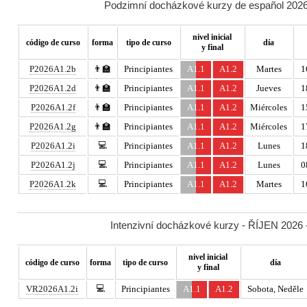
Podzimní docházkové kurzy de español 2026 
nivel inicial
código de curso
forma
tipo de curso
día
y final
P2026A1.2b
👨‍🏫
Principiantes
A1.1
A1.2
Martes
1
P2026A1.2d
👨‍🏫
Principiantes
A1.1
A1.2
Jueves
1
P2026A1.2f
👨‍🏫
Principiantes
A1.1
A1.2
Miércoles
1
P2026A1.2g
👨‍🏫
Principiantes
A1.1
A1.2
Miércoles
1
💻
P2026A1.2i
Principiantes
A1.1
A1.2
Lunes
1
💻
P2026A1.2j
Principiantes
A1.1
A1.2
Lunes
0
💻
P2026A1.2k
Principiantes
A1.1
A1.2
Martes
1
Intenzivní docházkové kurzy - ŘÍJEN 2026 -
nivel inicial
código de curso
forma
tipo de curso
día
y final
💻
VR2026A1.2i
Principiantes
A1.1
A1.2
Sobota, Neděle