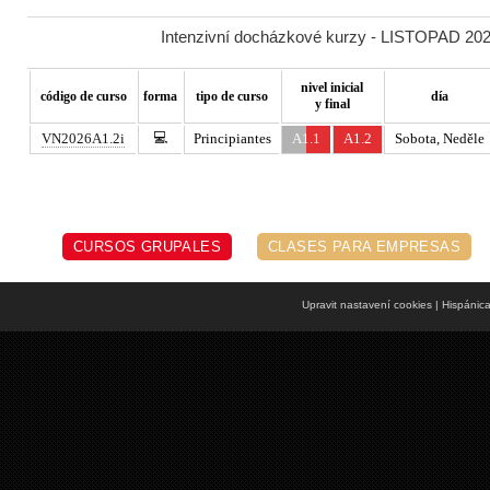
Intenzivní docházkové kurzy - LISTOPAD 2026
nivel inicial
código de curso
forma
tipo de curso
día
y final
💻
VN2026A1.2i
Principiantes
A1.1
A1.2
Sobota, Neděle
CURSOS GRUPALES
CLASES PARA EMPRESAS
Upravit nastavení cookies
| Hispánic