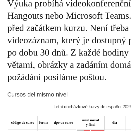
Výuka probíhá videokonferenčn
Hangouts nebo Microsoft Teams.
před začátkem kurzu. Není třeba
videozáznam, který je dostupný 
po dobu 30 dnů. Z každé hodiny e
větami, obrázky a zadáním domá
požádání posíláme poštou.
Cursos del mismo nivel
Letní docházkové kurzy de español 2026
nivel inicial
código de curso
forma
tipo de curso
día
y final