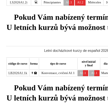
💻
LS2026A1.2i
Principiantes
A1.1
A1.2
Miércoles
1
Pokud Vám nabízený termín 
U letních kurzů bývá možnost u
Letní docházkové kurzy de español 2026
nivel inicial
código de curso
forma
tipo de curso
día
y final
LB2026A1.1k
👨‍🏫
Konverzace, cvičení A1.1
A1.1
A1.1
Mart
Pokud Vám nabízený termín 
U letních kurzů bývá možnost u