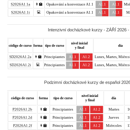
S2026A1.1a
👨‍🏫
Opakování a konverzace A1.1
A1.1
A1.1
Mié
💻
S2026A1.1i
Opakování a konverzace A1.1
A1.1
A1.1
Ma
Intenzivní docházkové kurzy - ZÁŘÍ 2026 -
nivel inicial
código de curso
forma
tipo de curso
día
y final
SD2026A1.2a
👨‍🏫
Principiantes
A1.1
A1.2
Lunes, Martes, Miércol
💻
SD2026A1.2i
Principiantes
A1.1
A1.2
Lunes, Martes, Miércol
Podzimní docházkové kurzy de español 2026 
nivel inicial
código de curso
forma
tipo de curso
día
y final
P2026A1.2b
👨‍🏫
Principiantes
A1.1
A1.2
Martes
1
P2026A1.2d
👨‍🏫
Principiantes
A1.1
A1.2
Jueves
1
P2026A1.2f
👨‍🏫
Principiantes
A1.1
A1.2
Miércoles
1