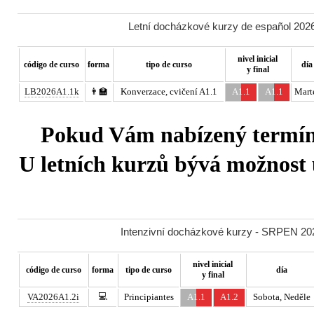
Letní docházkové kurzy de español 2026
nivel inicial
código de curso
forma
tipo de curso
día
y final
LB2026A1.1k
👨‍🏫
Konverzace, cvičení A1.1
A1.1
A1.1
Mart
Pokud Vám nabízený termín 
U letních kurzů bývá možnost u
Intenzivní docházkové kurzy - SRPEN 202
nivel inicial
código de curso
forma
tipo de curso
día
y final
💻
VA2026A1.2i
Principiantes
A1.1
A1.2
Sobota, Neděle