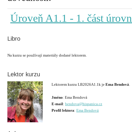
Úroveň A1.1
- 1. část úrov
Libro
Lektor kurzu
Lektorem kurzu LB2026A1.1k je
Ema Bendová
.
Jméno
E-mail
:
bendova@hispanica.cz
Profil lektora
:
Ema Bendová