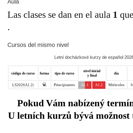
Aula
Las clases se dan en el aula
1
que
Cursos del mismo nivel
Letní docházkové kurzy de español 2026
nivel inicial
código de curso
forma
tipo de curso
día
y final
💻
LS2026A1.2i
Principiantes
A1.1
A1.2
Miércoles
1
Pokud Vám nabízený termín 
U letních kurzů bývá možnost u