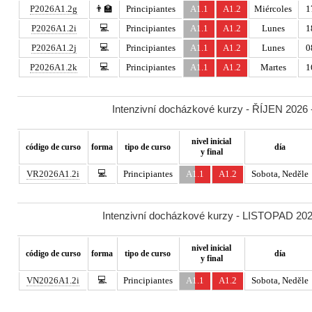
P2026A1.2g
👨‍🏫
Principiantes
A1.1
A1.2
Miércoles
1
💻
P2026A1.2i
Principiantes
A1.1
A1.2
Lunes
1
💻
P2026A1.2j
Principiantes
A1.1
A1.2
Lunes
0
💻
P2026A1.2k
Principiantes
A1.1
A1.2
Martes
1
Intenzivní docházkové kurzy - ŘÍJEN 2026 -
nivel inicial
código de curso
forma
tipo de curso
día
y final
💻
VR2026A1.2i
Principiantes
A1.1
A1.2
Sobota, Neděle
Intenzivní docházkové kurzy - LISTOPAD 2026
nivel inicial
código de curso
forma
tipo de curso
día
y final
💻
VN2026A1.2i
Principiantes
A1.1
A1.2
Sobota, Neděle