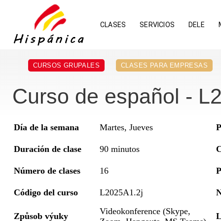
CLASES
SERVICIOS
DELE
CURSOS GRUPALES
CLASES PARA EMPRESAS
Curso de español - L2
Día de la semana
Martes, Jueves
P
Duración de clase
90 minutos
C
Número de clases
16
P
Código del curso
L2025A1.2j
N
Videokonference (Skype,
Způsob výuky
L