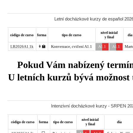
Letní docházkové kurzy de español 2026
nivel inicial
código de curso
forma
tipo de curso
día
y final
LB2026A1.1k
👨‍🏫
Konverzace, cvičení A1.1
A1.1
A1.1
Mart
Pokud Vám nabízený termín 
U letních kurzů bývá možnost u
Intenzivní docházkové kurzy - SRPEN 202
nivel inicial
código de curso
forma
tipo de curso
día
y final