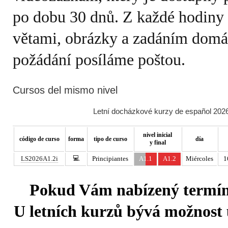
po dobu 30 dnů. Z každé hodiny e
větami, obrázky a zadáním domá
požádání posíláme poštou.
Cursos del mismo nivel
Letní docházkové kurzy de español 2026
nivel inicial
código de curso
forma
tipo de curso
día
y final
💻
LS2026A1.2i
Principiantes
A1.1
A1.2
Miércoles
1
Pokud Vám nabízený termín 
U letních kurzů bývá možnost u