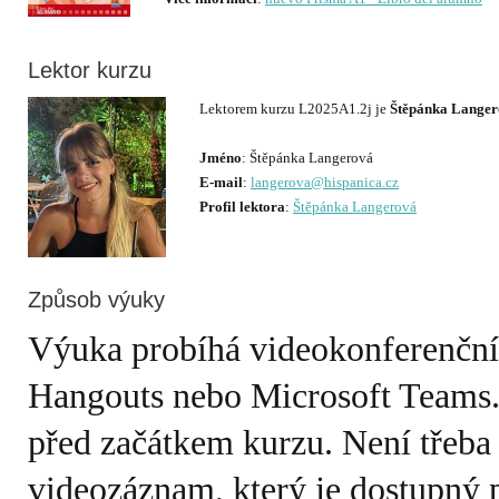
Lektor kurzu
Lektorem kurzu L2025A1.2j je
Štěpánka Lange
Jméno
E-mail
:
langerova@hispanica.cz
Profil lektora
:
Štěpánka Langerová
Způsob výuky
Výuka probíhá videokonferenčn
Hangouts nebo Microsoft Teams.
před začátkem kurzu. Není třeba
videozáznam, který je dostupný 