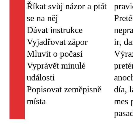
Říkat svůj názor a ptát
pravi
se na něj
Preté
Dávat instrukce
nepra
Vyjadřovat zápor
ir, da
Mluvit o počasí
Výra
Vyprávět minulé
preté
události
anoch
Popisovat zeměpisně
día, 
mes p