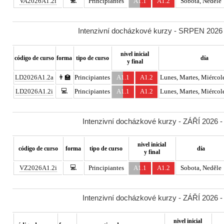
💻
VA2026A1.2i
Principiantes
A1.1
A1.2
Sobota, Neděle
Intenzivní docházkové kurzy - SRPEN 2026 -
nivel inicial
código de curso
forma
tipo de curso
día
y final
LD2026A1.2a
👨‍🏫
Principiantes
A1.1
A1.2
Lunes, Martes, Miércole
💻
LD2026A1.2i
Principiantes
A1.1
A1.2
Lunes, Martes, Miércole
Intenzivní docházkové kurzy - ZÁŘÍ 2026 -
nivel inicial
código de curso
forma
tipo de curso
día
y final
💻
VZ2026A1.2i
Principiantes
A1.1
A1.2
Sobota, Neděle
Intenzivní docházkové kurzy - ZÁŘÍ 2026 -
nivel inicial