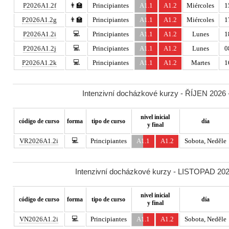
P2026A1.2f
👨‍🏫
Principiantes
A1.1
A1.2
Miércoles
1
P2026A1.2g
👨‍🏫
Principiantes
A1.1
A1.2
Miércoles
1
💻
P2026A1.2i
Principiantes
A1.1
A1.2
Lunes
1
💻
P2026A1.2j
Principiantes
A1.1
A1.2
Lunes
0
💻
P2026A1.2k
Principiantes
A1.1
A1.2
Martes
1
Intenzivní docházkové kurzy - ŘÍJEN 2026 -
nivel inicial
código de curso
forma
tipo de curso
día
y final
💻
VR2026A1.2i
Principiantes
A1.1
A1.2
Sobota, Neděle
Intenzivní docházkové kurzy - LISTOPAD 2026
nivel inicial
código de curso
forma
tipo de curso
día
y final
💻
VN2026A1.2i
Principiantes
A1.1
A1.2
Sobota, Neděle