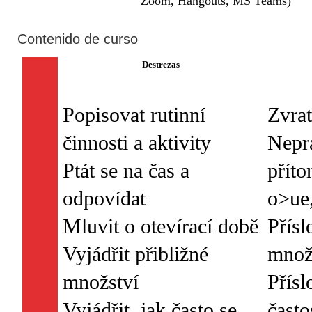
Zoom, Hangouts, MS Teams)
Contenido de curso
Destrezas
Popisovat rutinní
Zvrat
činnosti a aktivity
Nepra
Ptát se na čas a
příto
odpovídat
o>ue,
Mluvit o otevírací době
Přísl
Vyjádřit přibližné
množ
množství
Přísl
Vyjádřit, jak často se
často