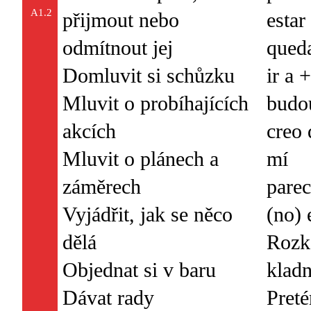
A1.2
přijmout nebo
esta
odmítnout jej
queda
Domluvit si schůzku
ir a 
Mluvit o probíhajících
budo
akcích
creo 
Mluvit o plánech a
mí
záměrech
parec
Vyjádřit, jak se něco
(no) 
dělá
Rozk
Objednat si v baru
klad
Dávat rady
Preté