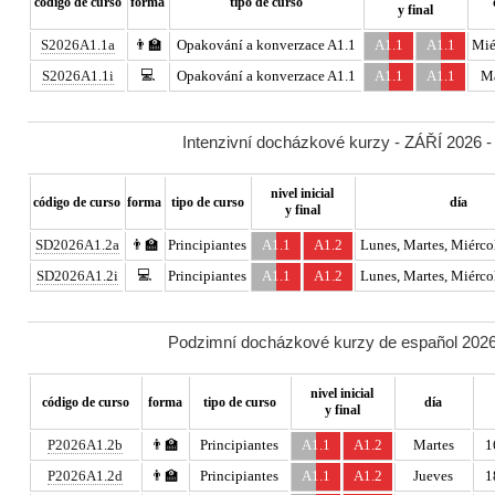
código de curso
forma
tipo de curso
y final
S2026A1.1a
👨‍🏫
Opakování a konverzace A1.1
A1.1
A1.1
Mié
💻
S2026A1.1i
Opakování a konverzace A1.1
A1.1
A1.1
Ma
Intenzivní docházkové kurzy - ZÁŘÍ 2026 -
nivel inicial
código de curso
forma
tipo de curso
día
y final
SD2026A1.2a
👨‍🏫
Principiantes
A1.1
A1.2
Lunes, Martes, Miércol
💻
SD2026A1.2i
Principiantes
A1.1
A1.2
Lunes, Martes, Miércol
Podzimní docházkové kurzy de español 2026 
nivel inicial
código de curso
forma
tipo de curso
día
y final
P2026A1.2b
👨‍🏫
Principiantes
A1.1
A1.2
Martes
1
P2026A1.2d
👨‍🏫
Principiantes
A1.1
A1.2
Jueves
1