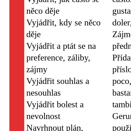
něco děje
gusta
Vyjádřit, kdy se něco
doler
děje
Zájm
Vyjádřit a ptát se na
před
preference, záliby,
Příd
zájmy
přísl
Vyjádřit souhlas a
poco
nesouhlas
bast
Vyjádřit bolest a
tamb
nevolnost
Geru
Navrhnout plán,
použi